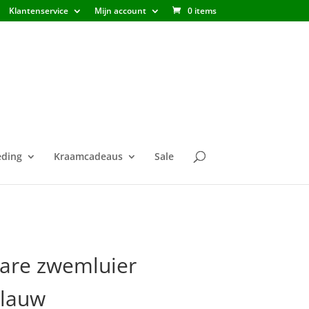
Klantenservice
Mijn account
0 items
ding
Kraamcadeaus
Sale
are zwemluier
lauw