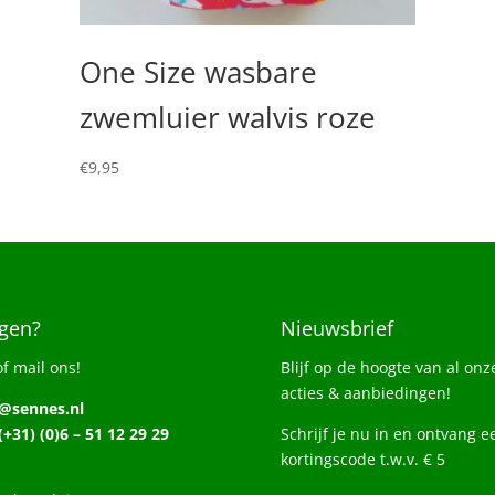
One Size wasbare
zwemluier walvis roze
€
9,95
gen?
Nieuwsbrief
of mail ons!
Blijf op de hoogte van al onz
acties & aanbiedingen!
o@sennes.nl
 (+31) (0)6 – 51 12 29 29
Schrijf je nu in en ontvang e
kortingscode t.w.v. € 5