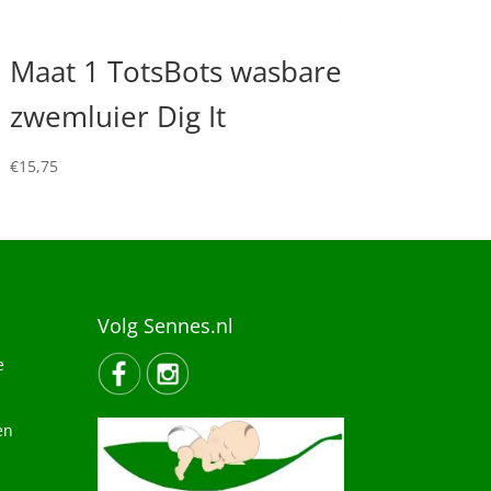
Maat 1 TotsBots wasbare
zwemluier Dig It
€
15,75
Volg Sennes.nl
e
en