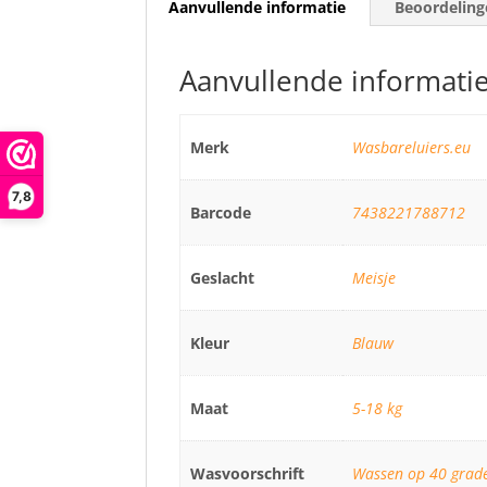
Aanvullende informatie
Beoordeling
Aanvullende informati
Merk
Wasbareluiers.eu
7,8
Barcode
7438221788712
Geslacht
Meisje
Kleur
Blauw
Maat
5-18 kg
Wasvoorschrift
Wassen op 40 graden