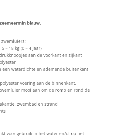
 zeemeermin blauw.
 zwemluiers;
5 – 18 kg (0 – 4 jaar)
drukknoopjes aan de voorkant en zijkant
olyester
an een waterdichte en ademende buitenkant
 polyester voering aan de binnenkant.
de zwemluier mooi aan om de romp en rond de
 vakantie, zwembad en strand
nts
ikt voor gebruik in het water en/of op het