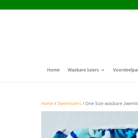
Home
Wasbare luiers
Voordeelpa
Home
/
Zwemluiers
/ One Size wasbare zweml