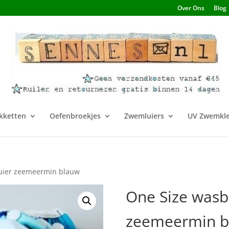
Over Ons
Blog
kketten
Oefenbroekjes
Zwemluiers
UV Zwemkle
uier zeemeermin blauw
One Size wasb
zeemeermin b