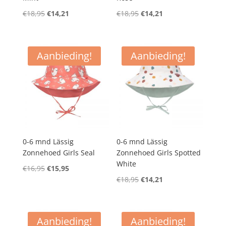
Oorspronkelijke
Huidige
Oorspronkelijke
Huidige
€
18,95
€
14,21
€
18,95
€
14,21
prijs
prijs
prijs
prijs
was:
is:
was:
is:
€18,95.
€14,21.
€18,95.
€14,21.
Aanbieding!
Aanbieding!
0-6 mnd Lässig
0-6 mnd Lässig
Zonnehoed Girls Seal
Zonnehoed Girls Spotted
White
Oorspronkelijke
Huidige
€
16,95
€
15,95
Oorspronkelijke
Huidige
€
18,95
€
14,21
prijs
prijs
prijs
prijs
was:
is:
was:
is:
€16,95.
€15,95.
€18,95.
€14,21.
Aanbieding!
Aanbieding!