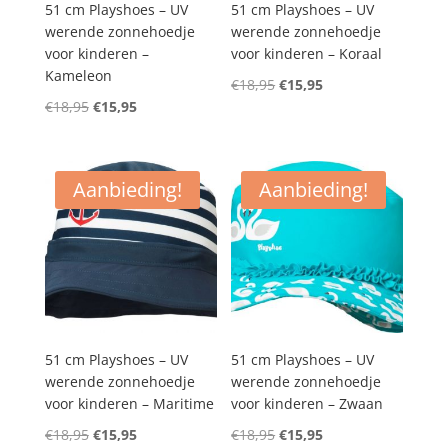
51 cm Playshoes – UV
51 cm Playshoes – UV
werende zonnehoedje
werende zonnehoedje
voor kinderen –
voor kinderen – Koraal
Kameleon
Oorspronkelijke
Huidige
€
18,95
€
15,95
Oorspronkelijke
Huidige
€
18,95
€
15,95
prijs
prijs
prijs
prijs
was:
is:
was:
is:
€18,95.
€15,95.
€18,95.
€15,95.
Aanbieding!
Aanbieding!
51 cm Playshoes – UV
51 cm Playshoes – UV
werende zonnehoedje
werende zonnehoedje
voor kinderen – Maritime
voor kinderen – Zwaan
Oorspronkelijke
Huidige
Oorspronkelijke
Huidige
€
18,95
€
15,95
€
18,95
€
15,95