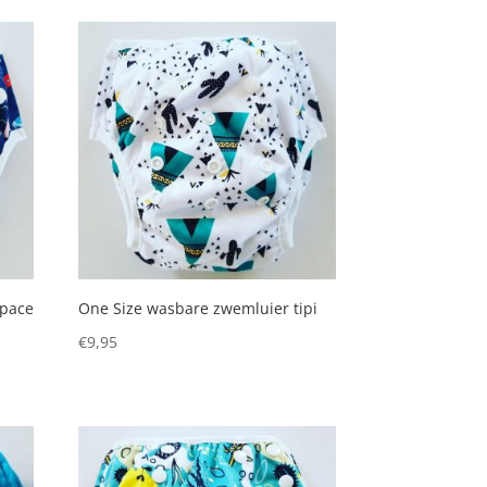
space
One Size wasbare zwemluier tipi
€
9,95