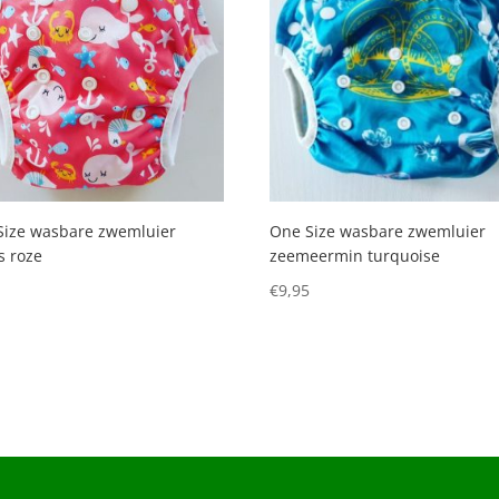
Size wasbare zwemluier
One Size wasbare zwemluier
s roze
zeemeermin turquoise
5
€
9,95