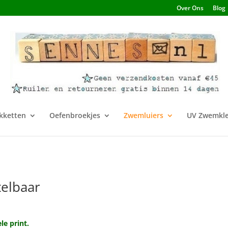
Over Ons
Blog
kketten
Oefenbroekjes
Zwemluiers
UV Zwemkle
telbaar
le print.