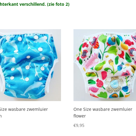
terkant verschillend. (zie foto 2)
Size wasbare zwemluier
One Size wasbare zwemluier
jn
flower
5
€
9,95