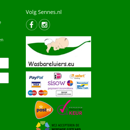
Volg Sennes.nl
e
en