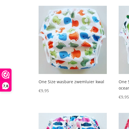
One Size wasbare zwemluier kwal
One 
7,8
ocea
€
9,95
€
9,9