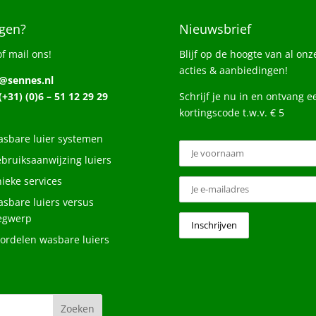
gen?
Nieuwsbrief
of mail ons!
Blijf op de hoogte van al onz
acties & aanbiedingen!
o@sennes.nl
 (+31) (0)6 – 51 12 29 29
Schrijf je nu in en ontvang e
kortingscode t.w.v. € 5
sbare luier systemen
bruiksaanwijzing luiers
ieke services
sbare luiers versus
egwerp
ordelen wasbare luiers