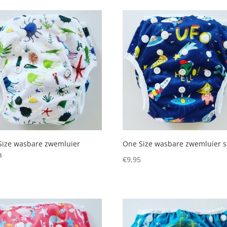
Size wasbare zwemluier
One Size wasbare zwemluier 
n
€
9,95
5