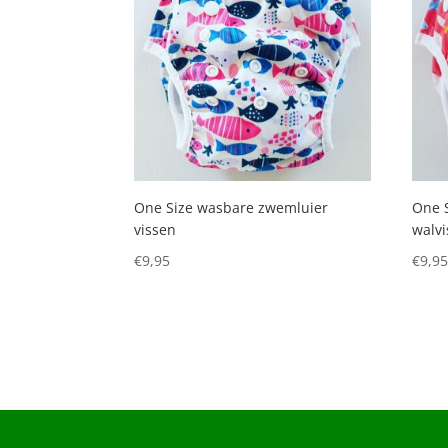
One Size wasbare zwemluier
One 
vissen
walvi
€
9,95
€
9,9