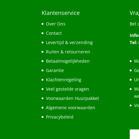
Klantenservice
Vra
Over Ons
Bel 
Contact
Inf
Levertijd & verzending
Tel:
Ruilen & retourneren
Betaalmogelijkheden
Wa
Garantie
Ge
Klachtenregeling
Un
Veel gestelde vragen
Wa
w
Voorwaarden Huurpakket
Vo
Algemene voorwaarden
Privacybeleid