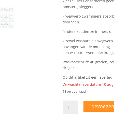
– deze luiers absorberen geen
booster (inlegger)
– wegwerp zwemluiers absorber
doorheen.
(anders zouden ze immers dir
– zowel wasbare als wegwerp 
opvangen van de ontlasting,
een wasbare zwemluier kun je
Wasvoorschrift: 40 graden, co
droger.
Op dit artikel zit een levertij
Verwachte leverdatum 10 aug
18 op voorraad
One
Toevoegen
Size