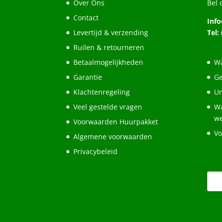
Over Ons
Bel 
Contact
Inf
Levertijd & verzending
Tel:
Ruilen & retourneren
Betaalmogelijkheden
Wa
Garantie
Ge
Klachtenregeling
Un
Veel gestelde vragen
Wa
w
Voorwaarden Huurpakket
Vo
Algemene voorwaarden
Privacybeleid