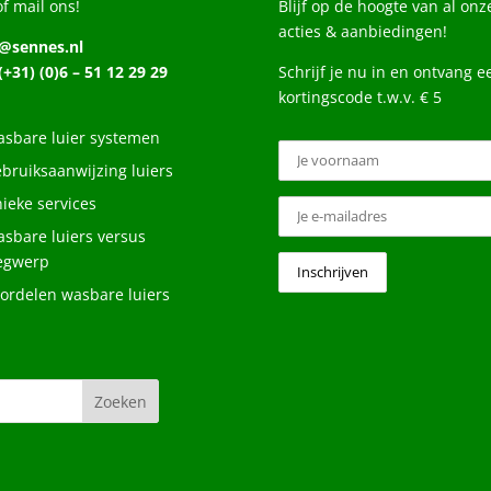
of mail ons!
Blijf op de hoogte van al onz
acties & aanbiedingen!
o@sennes.nl
 (+31) (0)6 – 51 12 29 29
Schrijf je nu in en ontvang e
kortingscode t.w.v. € 5
sbare luier systemen
bruiksaanwijzing luiers
ieke services
sbare luiers versus
egwerp
ordelen wasbare luiers