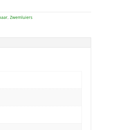
baar
,
Zwemluiers