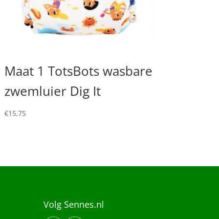
Maat 1 TotsBots wasbare
zwemluier Dig It
€
15,75
Volg Sennes.nl