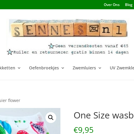
Over Ons
Blog
kketten
Oefenbroekjes
Zwemluiers
UV Zwemkle
ier flower
One Size wasb
€
9,95