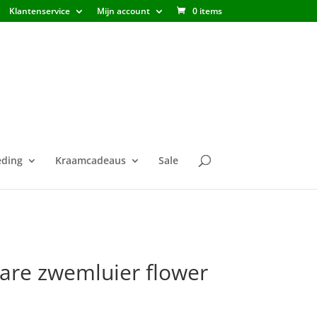
Klantenservice
Mijn account
0 items
ding
Kraamcadeaus
Sale
are zwemluier flower