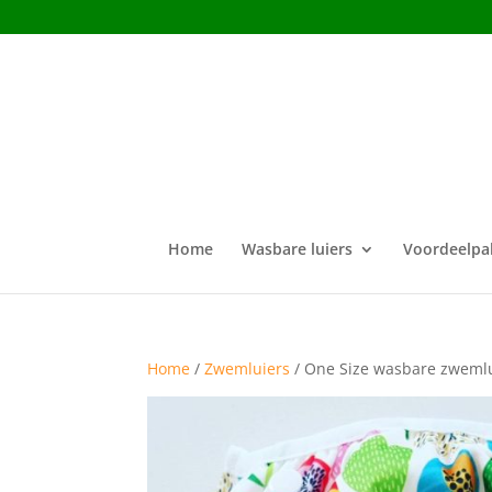
Home
Wasbare luiers
Voordeelpa
Home
/
Zwemluiers
/ One Size wasbare zwemlu