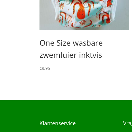
One Size wasbare
zwemluier inktvis
€
9,95
Klantenservice
Vra