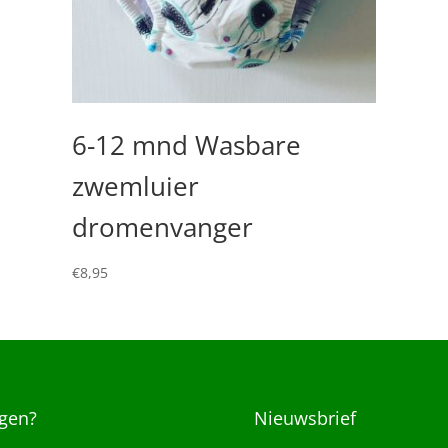
6-12 mnd Wasbare
zwemluier
dromenvanger
€
8,95
gen?
Nieuwsbrief