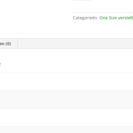
wasbare
zwemluier
flower
Categorieën:
One Size verstel
aantal
en (0)
e