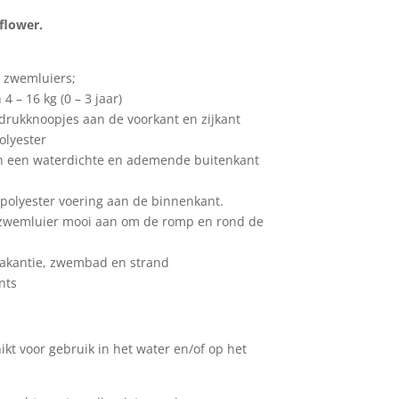
flower.
 zwemluiers;
4 – 16 kg (0 – 3 jaar)
drukknoopjes aan de voorkant en zijkant
olyester
an een waterdichte en ademende buitenkant
 polyester voering aan de binnenkant.
de zwemluier mooi aan om de romp en rond de
 vakantie, zwembad en strand
nts
ikt voor gebruik in het water en/of op het