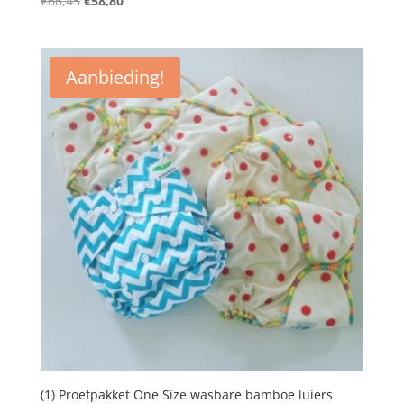
€
66,45
€
58,80
prijs
prijs
was:
is:
€66,45.
€58,80.
Aanbieding!
(1) Proefpakket One Size wasbare bamboe luiers