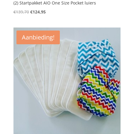
(2) Startpakket AIO One Size Pocket luiers
Oorspronkelijke
Huidige
€
139,70
€
124,95
prijs
prijs
was:
is:
€139,70.
€124,95.
Aanbieding!