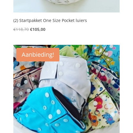
(2) Startpakket One Size Pocket luiers
Oorspronkelijke
Huidige
€
118,70
€
105,00
prijs
prijs
was:
is:
€118,70.
€105,00.
Aanbieding!