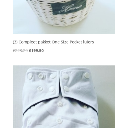
(3) Compleet pakket One Size Pocket luiers
Oorspronkelijke
Huidige
€
223,20
€
199,50
prijs
prijs
was:
is:
€223,20.
€199,50.