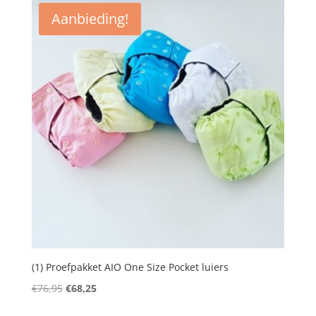
Aanbieding!
(1) Proefpakket AIO One Size Pocket luiers
Oorspronkelijke
Huidige
€
76,95
€
68,25
prijs
prijs