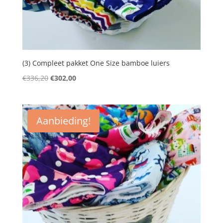
(3) Compleet pakket One Size bamboe luiers
Oorspronkelijke
Huidige
€
336,20
€
302,00
prijs
prijs
was:
is:
€336,20.
€302,00.
Aanbieding!