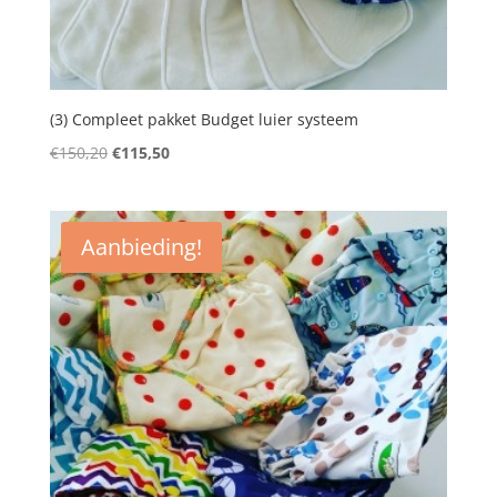
(3) Compleet pakket Budget luier systeem
Oorspronkelijke
Huidige
€
150,20
€
115,50
prijs
prijs
was:
is:
€150,20.
€115,50.
Aanbieding!