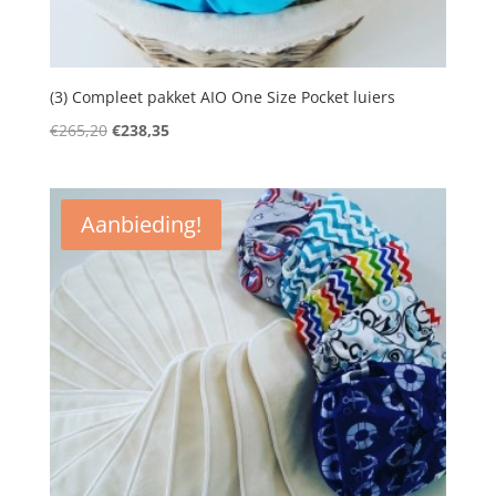
(3) Compleet pakket AIO One Size Pocket luiers
Oorspronkelijke
Huidige
€
265,20
€
238,35
prijs
prijs
was:
is:
€265,20.
€238,35.
Aanbieding!