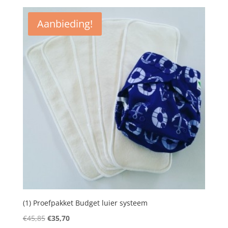
was:
is:
€76,95.
€68,25.
Aanbieding!
(1) Proefpakket Budget luier systeem
Oorspronkelijke
Huidige
€
45,85
€
35,70