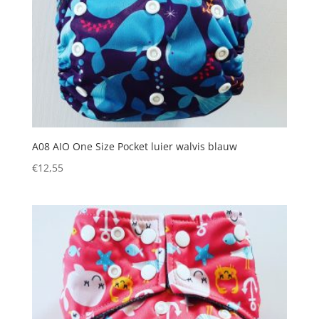
A08 AIO One Size Pocket luier walvis blauw
€
12,55