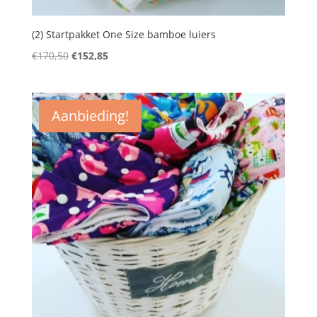
(2) Startpakket One Size bamboe luiers
Oorspronkelijke
Huidige
€
170,50
€
152,85
prijs
prijs
was:
is:
€170,50.
€152,85.
Aanbieding!