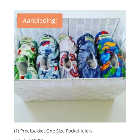
prijs
prijs
was:
is:
€45,85.
€35,70.
Aanbieding!
(1) Proefpakket One Size Pocket luiers
Oorspronkelijke
Huidige