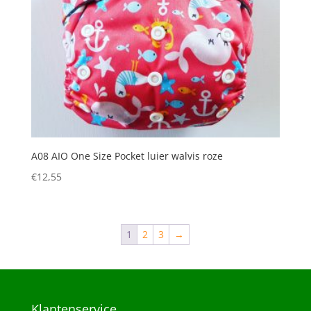
A08 AIO One Size Pocket luier walvis roze
€
12,55
1
2
3
→
Klantenservice