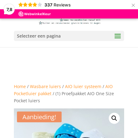
×
337
Reviews
7,8
Selecteer een pagina
Home
/
Wasbare luiers
/
AIO luier systeem
/
AIO
Pocketluier pakket
/ (1) Proefpakket AIO One Size
Pocket luiers
Aanbieding!