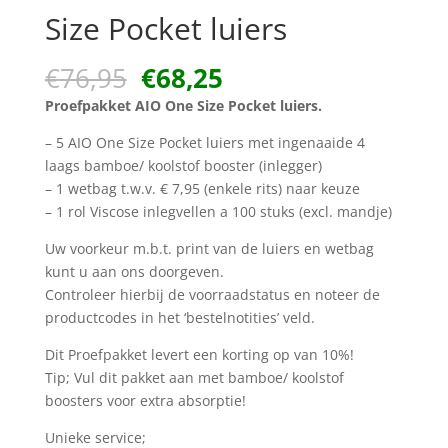
Size Pocket luiers
Oorspronkelijke
Huidige
€
76,95
€
68,25
prijs
prijs
Proefpakket AIO One Size Pocket luiers.
was:
is:
€76,95.
€68,25.
– 5 AIO One Size Pocket luiers met ingenaaide 4
laags bamboe/ koolstof booster (inlegger)
– 1 wetbag t.w.v. € 7,95 (enkele rits) naar keuze
– 1 rol Viscose inlegvellen a 100 stuks (excl. mandje)
Uw voorkeur m.b.t. print van de luiers en wetbag
kunt u aan ons doorgeven.
Controleer hierbij de voorraadstatus en noteer de
productcodes in het ‘bestelnotities’ veld.
Dit Proefpakket levert een korting op van 10%!
Tip; Vul dit pakket aan met bamboe/ koolstof
boosters voor extra absorptie!
Unieke service;