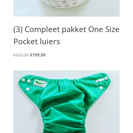
(3) Compleet pakket One Size
Pocket luiers
Oorspronkelijke
Huidige
€
223,20
€
199,50
prijs
prijs
was:
is:
€223,20.
€199,50.