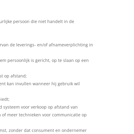
urlijke persoon die niet handelt in de
rvan de leverings- en/of afnameverplichting in
m persoonlijk is gericht, op te slaan op een
t op afstand;
nt kan invullen wanneer hij gebruik wil
iedt;
d systeem voor verkoop op afstand van
én of meer technieken voor communicatie op
komst, zonder dat consument en ondernemer