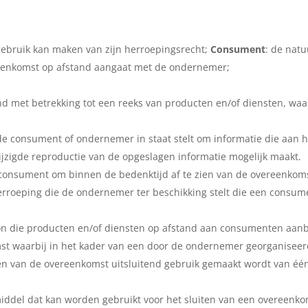
gebruik kan maken van zijn herroepingsrecht;
Consument
: de natu
reenkomst op afstand aangaat met de ondernemer;
d met betrekking tot een reeks van producten en/of diensten, waa
 de consument of ondernemer in staat stelt om informatie die aan he
jzigde reproductie van de opgeslagen informatie mogelijk maakt.
 consument om binnen de bedenktijd af te zien van de overeenkoms
erroeping die de ondernemer ter beschikking stelt die een consume
oon die producten en/of diensten op afstand aan consumenten aanb
st waarbij in het kader van een door de ondernemer georganiseer
iten van de overeenkomst uitsluitend gebruik gemaakt wordt van é
middel dat kan worden gebruikt voor het sluiten van een overeen