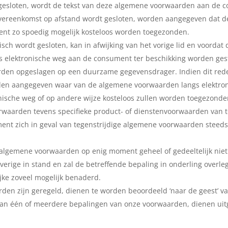
gesloten, wordt de tekst van deze algemene voorwaarden aan de co
 de overeenkomst op afstand wordt gesloten, worden aangegeven da
ument zo spoedig mogelijk kosteloos worden toegezonden.
sch wordt gesloten, kan in afwijking van het vorige lid en voorda
 elektronische weg aan de consument ter beschikking worden gest
n opgeslagen op een duurzame gegevensdrager. Indien dit redelijk
rden aangegeven waar van de algemene voorwaarden langs elektr
nische weg of op andere wijze kosteloos zullen worden toegezonde
rwaarden tevens specifieke product- of dienstenvoorwaarden van to
nt zich in geval van tegenstrijdige algemene voorwaarden steeds
lgemene voorwaarden op enig moment geheel of gedeeltelijk nietig 
erige in stand en zal de betreffende bepaling in onderling overl
ijke zoveel mogelijk benaderd.
arden zijn geregeld, dienen te worden beoordeeld ‘naar de geest’
van één of meerdere bepalingen van onze voorwaarden, dienen uitg