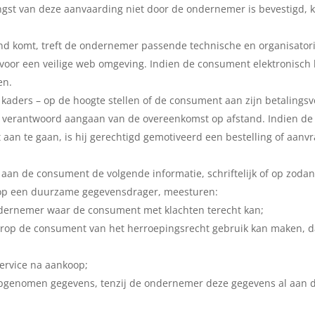
ngst van deze aanvaarding niet door de ondernemer is bevestigd,
and komt, treft de ondernemer passende technische en organisatori
j voor een veilige web omgeving. Indien de consument elektronisch
en.
kaders – op de hoogte stellen of de consument aan zijn betalingsv
een verantwoord aangaan van de overeenkomst op afstand. Indien d
an te gaan, is hij gerechtigd gemotiveerd een bestelling of aanvr
 aan de consument de volgende informatie, schriftelijk of op zod
 op een duurzame gegevensdrager, meesturen:
ndernemer waar de consument met klachten terecht kan;
rop de consument van het herroepingsrecht gebruik kan maken, da
service na aankoop;
n opgenomen gegevens, tenzij de ondernemer deze gegevens al aan 