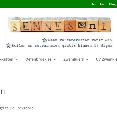
Over Ons
Blog
kketten
Oefenbroekjes
Zwemluiers
UV Zwemkle
en
gd te De Cocksdorp.