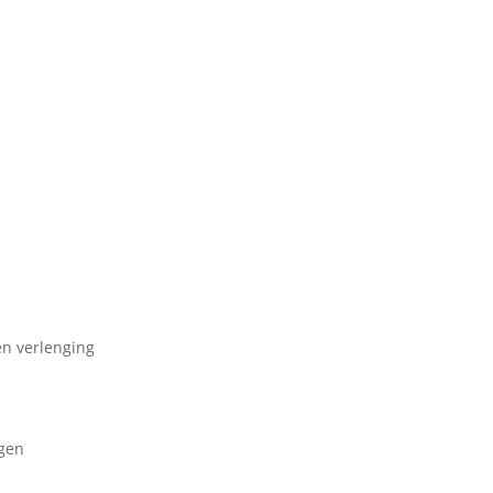
en verlenging
ngen