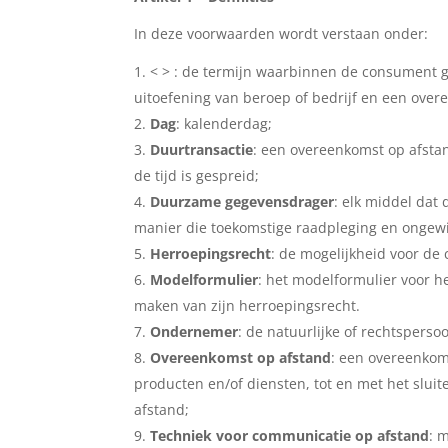
In deze voorwaarden wordt verstaan onder:
< > : de termijn waarbinnen de consument 
uitoefening van beroep of bedrijf en een ove
Dag
: kalenderdag;
Duurtransactie
: een overeenkomst op afstan
de tijd is gespreid;
Duurzame gegevensdrager
: elk middel dat
manier die toekomstige raadpleging en ongewi
Herroepingsrecht
: de mogelijkheid voor de
Modelformulier
: het modelformulier voor h
maken van zijn herroepingsrecht.
Ondernemer
: de natuurlijke of rechtspers
Overeenkomst op afstand
: een overeenkom
producten en/of diensten, tot en met het slu
afstand;
Techniek voor communicatie op afstand
: 