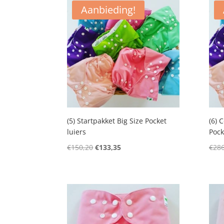
Aanbieding!
(5) Startpakket Big Size Pocket
(6) 
luiers
Pock
Oorspronkelijke
Huidige
€
150,20
€
133,35
€
286
prijs
prijs
was:
is:
€150,20.
€133,35.