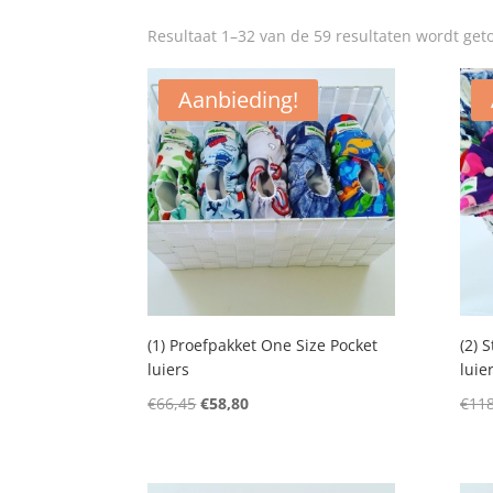
Resultaat 1–32 van de 59 resultaten wordt ge
Aanbieding!
(1) Proefpakket One Size Pocket
(2) 
luiers
luie
Oorspronkelijke
Huidige
€
66,45
€
58,80
€
118
prijs
prijs
was:
is:
€66,45.
€58,80.