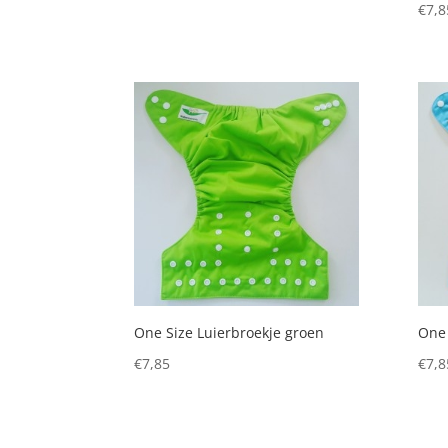
€
7,8
One Size Luierbroekje groen
One 
€
7,85
€
7,8