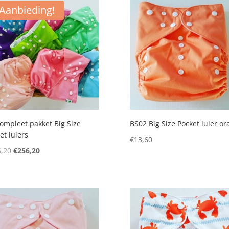
Aanbieding!
Compleet pakket Big Size
BS02 Big Size Pocket luier or
et luiers
€
13,60
Oorspronkelijke
Huidige
,20
€
256,20
prijs
prijs
was:
is:
€286,20.
€256,20.