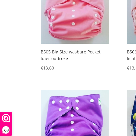
BS05 Big Size wasbare Pocket
BS06
luier oudroze
lich
€
13,60
€
13,
7,8