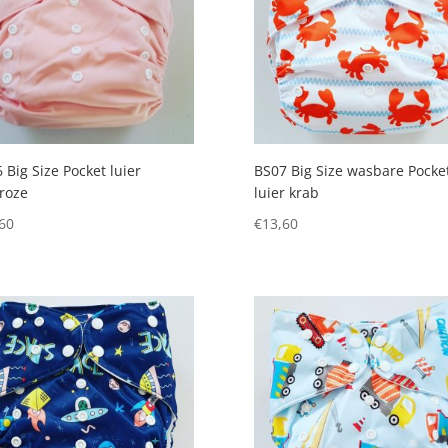
 Big Size Pocket luier
BS07 Big Size wasbare Pocke
troze
luier krab
60
€
13,60