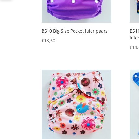
BS10 Big Size Pocket luier paars
BS11
luie
€
13,60
€
13,