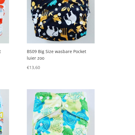
t
BS09 Big Size wasbare Pocket
luier zoo
€
13,60