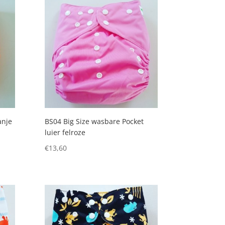
anje
BS04 Big Size wasbare Pocket
luier felroze
€
13,60