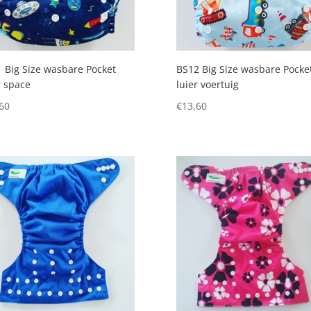
 Big Size wasbare Pocket
BS12 Big Size wasbare Pocke
r space
luier voertuig
60
€
13,60