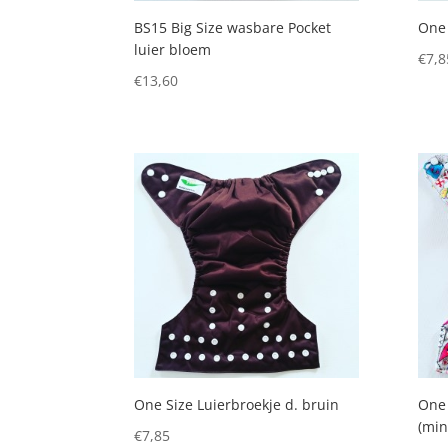
BS15 Big Size wasbare Pocket
One 
luier bloem
€
7,8
€
13,60
One Size Luierbroekje d. bruin
One 
(min
€
7,85