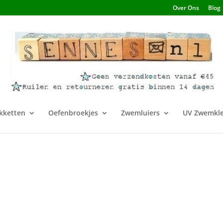
Over Ons
Blog
kketten
Oefenbroekjes
Zwemluiers
UV Zwemkle