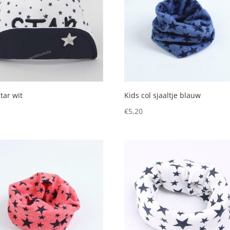
tar wit
Kids col sjaaltje blauw
5
€
5,20