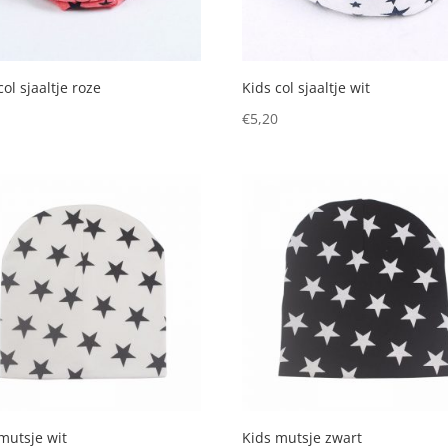
col sjaaltje roze
Kids col sjaaltje wit
0
€
5,20
mutsje wit
Kids mutsje zwart