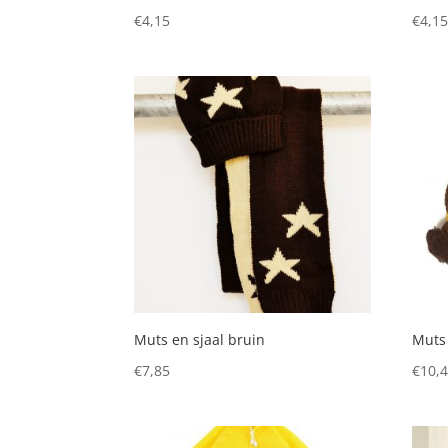
€
4,15
€
4,1
Muts en sjaal bruin
Muts 
€
7,85
€
10,