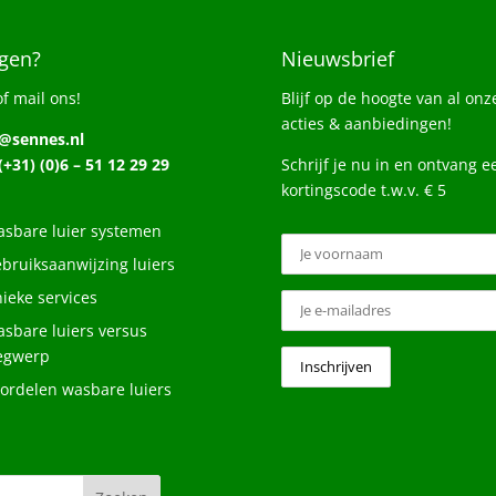
gen?
Nieuwsbrief
of mail ons!
Blijf op de hoogte van al onz
acties & aanbiedingen!
o@sennes.nl
 (+31) (0)6 – 51 12 29 29
Schrijf je nu in en ontvang e
kortingscode t.w.v. € 5
sbare luier systemen
bruiksaanwijzing luiers
ieke services
sbare luiers versus
egwerp
ordelen wasbare luiers