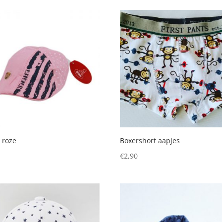
 roze
Boxershort aapjes
5
€
2,90