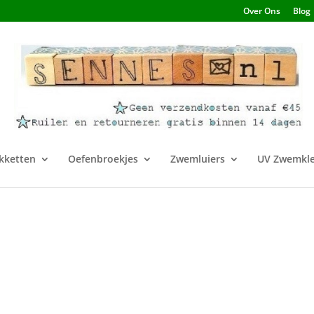
Over Ons
Blog
kketten
Oefenbroekjes
Zwemluiers
UV Zwemkle