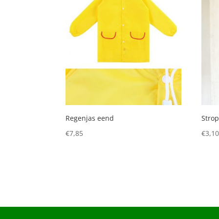
Regenjas eend
Stro
€
7,85
€
3,1