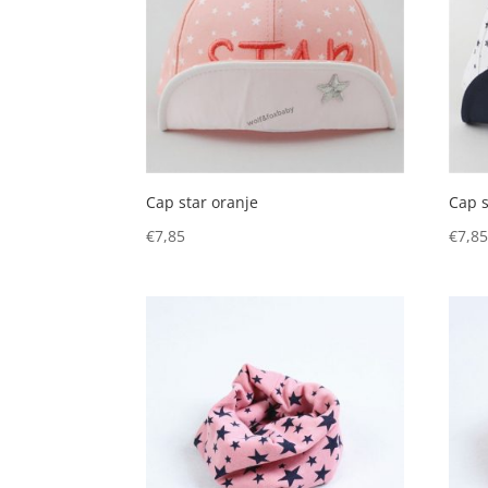
Cap star oranje
Cap s
€
7,85
€
7,8