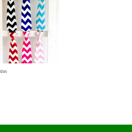
pdas
0