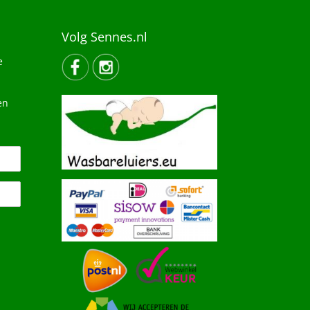
Volg Sennes.nl
e
en