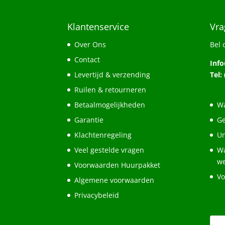
Klantenservice
Vra
Over Ons
Bel 
Contact
Inf
Levertijd & verzending
Tel:
Ruilen & retourneren
Betaalmogelijkheden
Wa
Garantie
Ge
Klachtenregeling
Un
Veel gestelde vragen
Wa
w
Voorwaarden Huurpakket
Vo
Algemene voorwaarden
Privacybeleid