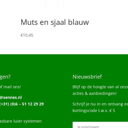
Muts en sjaal blauw
€
10,45
gen?
Nieuwsbrief
of mail ons!
Blijf op de hoogte van al onz
acties & aanbiedingen!
o@sennes.nl
 (+31) (0)6 – 51 12 29 29
Schrijf je nu in en ontvang e
kortingscode t.w.v. € 5
sbare luier systemen