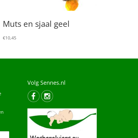
Muts en sjaal geel
€
10,45
Volg Sennes.nl
e
en