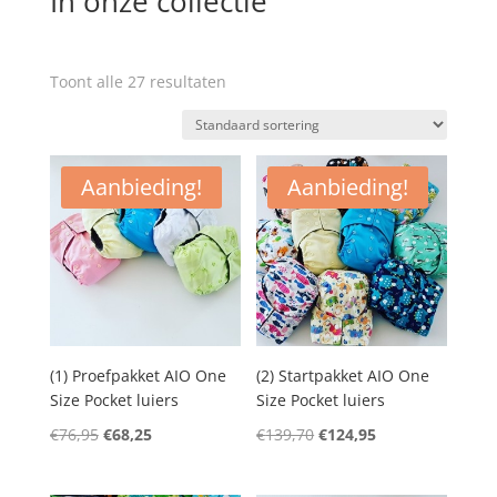
In onze collectie
Toont alle 27 resultaten
Aanbieding!
Aanbieding!
(1) Proefpakket AIO One
(2) Startpakket AIO One
Size Pocket luiers
Size Pocket luiers
Oorspronkelijke
Huidige
Oorspronkelijke
Huidige
€
76,95
€
68,25
€
139,70
€
124,95
prijs
prijs
prijs
prijs
was:
is:
was:
is: