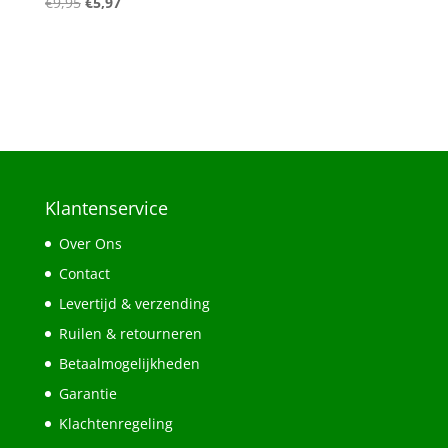
Oorspronkelijke
Huidige
€
9,95
€
5,97
prijs
prijs
was:
is:
€9,95.
€5,97.
Klantenservice
Over Ons
Contact
Levertijd & verzending
Ruilen & retourneren
Betaalmogelijkheden
Garantie
Klachtenregeling