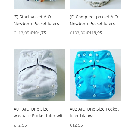
(5) Startpakket AIO
(6) Compleet pakket AIO
Newborn Pocket luiers
Newborn Pocket luiers
Oorspronkelijke
Huidige
Oorspronkelijke
Huidige
€
113,05
€
101,75
€
133,30
€
119,95
prijs
prijs
prijs
prijs
was:
is:
was:
is:
€113,05.
€101,75.
€133,30.
€119,95.
A01 AIO One Size
A02 AIO One Size Pocket
wasbare Pocket luier wit
luier blauw
€
12,55
€
12,55