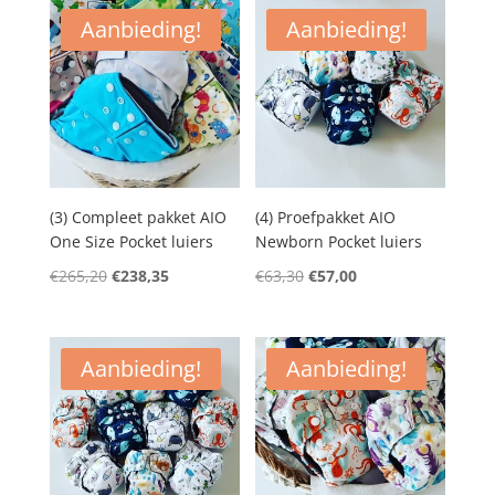
€76,95.
€68,25.
€139,70.
€124,95.
Aanbieding!
Aanbieding!
(3) Compleet pakket AIO
(4) Proefpakket AIO
One Size Pocket luiers
Newborn Pocket luiers
Oorspronkelijke
Huidige
Oorspronkelijke
Huidige
€
265,20
€
238,35
€
63,30
€
57,00
prijs
prijs
prijs
prijs
was:
is:
was:
is:
€265,20.
€238,35.
€63,30.
€57,00.
Aanbieding!
Aanbieding!