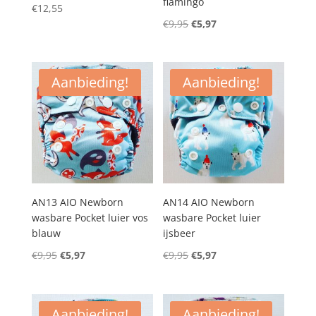
flamingo
€
12,55
Oorspronkelijke
Huidige
€
9,95
€
5,97
prijs
prijs
was:
is:
€9,95.
€5,97.
Aanbieding!
Aanbieding!
AN13 AIO Newborn
AN14 AIO Newborn
wasbare Pocket luier vos
wasbare Pocket luier
blauw
ijsbeer
Oorspronkelijke
Huidige
Oorspronkelijke
Huidige
€
9,95
€
5,97
€
9,95
€
5,97
prijs
prijs
prijs
prijs
was:
is:
was:
is:
€9,95.
€5,97.
€9,95.
€5,97.
Aanbieding!
Aanbieding!