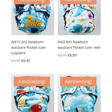
AN15 AIO Newborn
AN3 AIO Newborn
wasbare Pocket luier
wasbare Pocket luier veer
luipaard
Oorspronkelijke
Huidige
€
9,95
€
5,97
Oorspronkelijke
Huidige
€
9,95
€
5,97
prijs
prijs
prijs
prijs
was:
is:
was:
is:
€9,95.
€5,97.
€9,95.
€5,97.
Aanbieding!
Aanbieding!