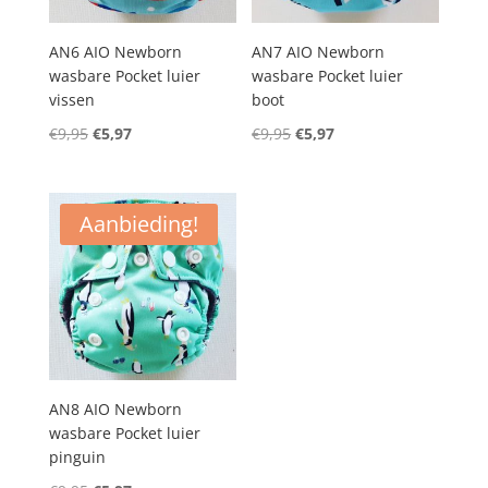
AN6 AIO Newborn
AN7 AIO Newborn
wasbare Pocket luier
wasbare Pocket luier
vissen
boot
Oorspronkelijke
Huidige
Oorspronkelijke
Huidige
€
9,95
€
5,97
€
9,95
€
5,97
prijs
prijs
prijs
prijs
was:
is:
was:
is:
€9,95.
€5,97.
€9,95.
€5,97.
Aanbieding!
AN8 AIO Newborn
wasbare Pocket luier
pinguin