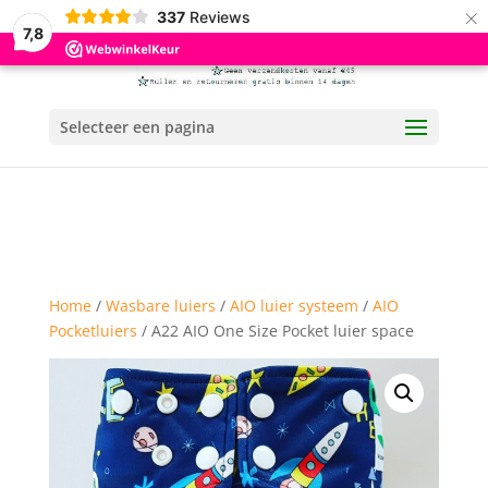
×
337
Reviews
7,8
Selecteer een pagina
Home
/
Wasbare luiers
/
AIO luier systeem
/
AIO
Pocketluiers
/ A22 AIO One Size Pocket luier space