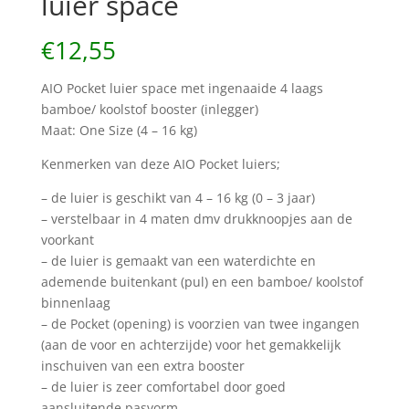
luier space
€
12,55
AIO Pocket luier space met ingenaaide 4 laags
bamboe/ koolstof booster (inlegger)
Maat: One Size (4 – 16 kg)
Kenmerken van deze AIO Pocket luiers;
– de luier is geschikt van 4 – 16 kg (0 – 3 jaar)
– verstelbaar in 4 maten dmv drukknoopjes aan de
voorkant
– de luier is gemaakt van een waterdichte en
ademende buitenkant (pul) en een bamboe/ koolstof
binnenlaag
– de Pocket (opening) is voorzien van twee ingangen
(aan de voor en achterzijde) voor het gemakkelijk
inschuiven van een extra booster
– de luier is zeer comfortabel door goed
aansluitende pasvorm