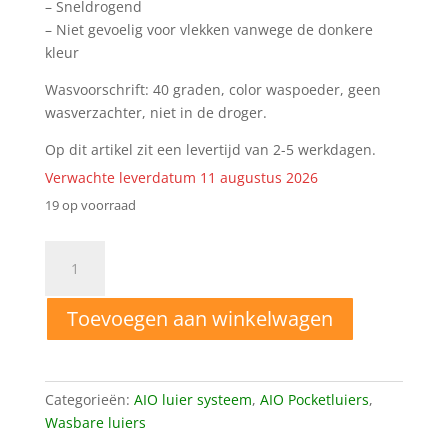
– Sneldrogend
– Niet gevoelig voor vlekken vanwege de donkere
kleur
Wasvoorschrift: 40 graden, color waspoeder, geen
wasverzachter, niet in de droger.
Op dit artikel zit een levertijd van 2-5 werkdagen.
Verwachte leverdatum 11 augustus 2026
19 op voorraad
A22
AIO
One
Toevoegen aan winkelwagen
Size
Pocket
luier
space
Categorieën:
AIO luier systeem
,
AIO Pocketluiers
,
aantal
Wasbare luiers