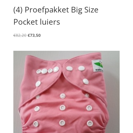
(4) Proefpakket Big Size
Pocket luiers
Oorspronkelijke
Huidige
€
82,20
€
73,50
prijs
prijs
was:
is:
€82,20.
€73,50.