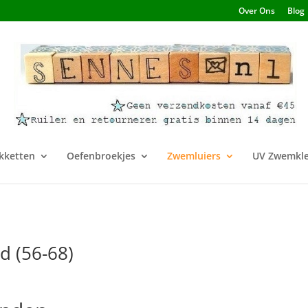
Over Ons
Blog
kketten
Oefenbroekjes
Zwemluiers
UV Zwemkle
d (56-68)