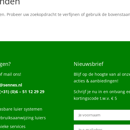
onden
en. Probeer uw zoekopdracht te verfijnen of gebruik de bovenstaan
gen?
Nieuwsbrief
of mail ons!
Blijf op de hoogte van al onz
acties & aanbiedingen!
o@sennes.nl
 (+31) (0)6 – 51 12 29 29
Schrijf je nu in en ontvang e
kortingscode t.w.v. € 5
sbare luier systemen
bruiksaanwijzing luiers
ieke services