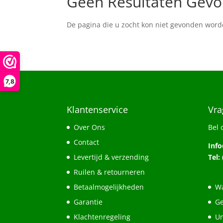
Geen Resultaten Gev
De pagina die u zocht kon niet gevonden word
7,8
Klantenservice
Vra
Over Ons
Bel 
Contact
Inf
Levertijd & verzending
Tel:
Ruilen & retourneren
Betaalmogelijkheden
Wa
Garantie
Ge
Klachtenregeling
Un