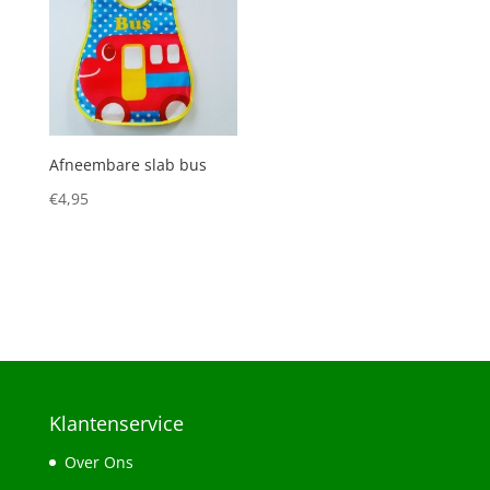
Afneembare slab bus
€
4,95
Klantenservice
Over Ons