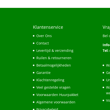
was:
is:
€66,45.
€58,80.
Klantenservice
Vra
Over Ons
Bel 
Contact
Inf
Levertijd & verzending
Tel:
Ruilen & retourneren
Betaalmogelijkheden
Wa
Garantie
Ge
Klachtenregeling
Un
Veel gestelde vragen
Wa
w
Voorwaarden Huurpakket
Vo
Algemene voorwaarden
Privacybeleid