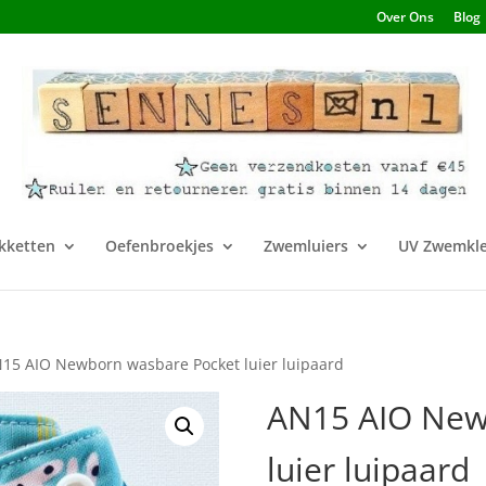
Over Ons
Blog
kketten
Oefenbroekjes
Zwemluiers
UV Zwemkle
15 AIO Newborn wasbare Pocket luier luipaard
AN15 AIO New
luier luipaard