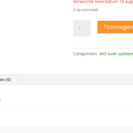
Verwachte leverdatum 10 aug
2 op voorraad
AN15
Toevoegen
AIO
Newborn
wasbare
Pocket
Categorieën:
AIO luier systee
luier
luipaard
aantal
en (0)
e