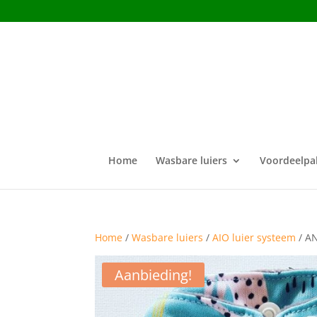
Home
Wasbare luiers
Voordeelpa
Home
/
Wasbare luiers
/
AIO luier systeem
/ AN
Aanbieding!