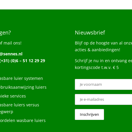
gen?
Nieuwsbrief
of mail ons!
Blijf op de hoogte van al onz
acties & aanbiedingen!
o@sennes.nl
 (+31) (0)6 – 51 12 29 29
Schrijf je nu in en ontvang e
kortingscode t.w.v. € 5
sbare luier systemen
bruiksaanwijzing luiers
ieke services
sbare luiers versus
egwerp
ordelen wasbare luiers