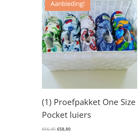
Aanbieding!
(1) Proefpakket One Size
Pocket luiers
Oorspronkelijke
Huidige
€
66,45
€
58,80
prijs
prijs