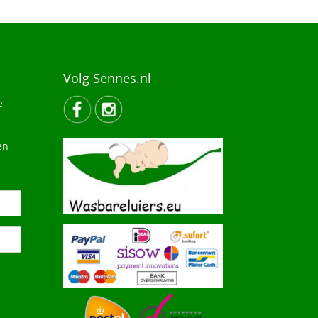
Volg Sennes.nl
e
en