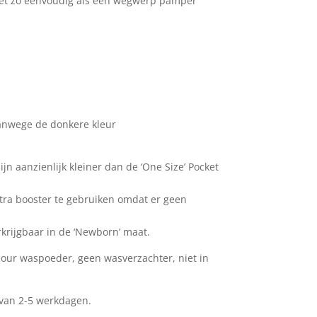
 net zo eenvoudig als een wegwerp pamper
vanwege de donkere kleur
ijn aanzienlijk kleiner dan de ‘One Size’ Pocket
xtra booster te gebruiken omdat er geen
rkrijgbaar in de ‘Newborn’ maat.
lour waspoeder, geen wasverzachter, niet in
d van 2-5 werkdagen.