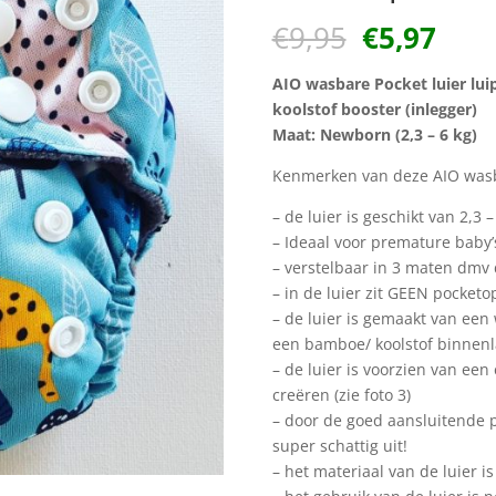
Oorspronk
Huid
€
9,95
€
5,97
prijs
prijs
was:
is:
AIO wasbare Pocket luier lu
€9,95.
€5,9
koolstof booster (inlegger)
Maat: Newborn (2,3 – 6 kg)
Kenmerken van deze AIO wasba
– de luier is geschikt van 2,3
– Ideaal voor premature baby’
– verstelbaar in 3 maten dmv
– in de luier zit GEEN pocketo
– de luier is gemaakt van een
een bamboe/ koolstof binnen
– de luier is voorzien van een
creëren (zie foto 3)
– door de goed aansluitende p
super schattig uit!
– het materiaal van de luier i