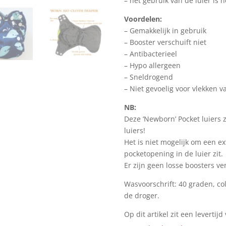
– het gebruik van de luier is
Voordelen:
– Gemakkelijk in gebruik
– Booster verschuift niet
– Antibacterieel
– Hypo allergeen
– Sneldrogend
– Niet gevoelig voor vlekken 
NB:
Deze ‘Newborn’ Pocket luiers z
luiers!
Het is niet mogelijk om een e
pocketopening in de luier zit.
Er zijn geen losse boosters ve
Wasvoorschrift: 40 graden, co
de droger.
Op dit artikel zit een levertij