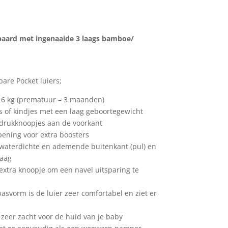
elijke
ige
ipaard met ingenaaide 3 laags bamboe/
7.
re Pocket luiers;
 – 6 kg (prematuur – 3 maanden)
s of kindjes met een laag geboortegewicht
 drukknoopjes aan de voorkant
pening voor extra boosters
 waterdichte en ademende buitenkant (pul) en
laag
 extra knoopje om een navel uitsparing te
asvorm is de luier zeer comfortabel en ziet er
s zeer zacht voor de huid van je baby