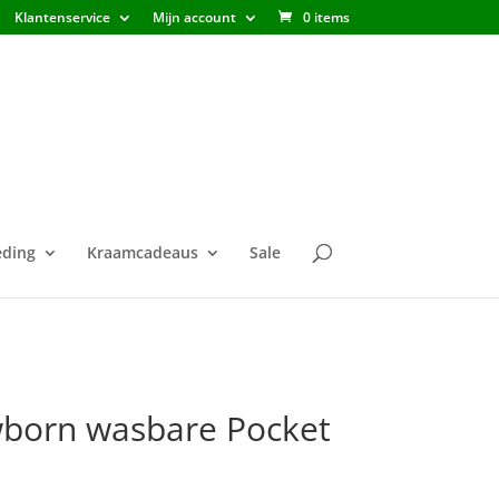
Klantenservice
Mijn account
0 items
ding
Kraamcadeaus
Sale
born wasbare Pocket