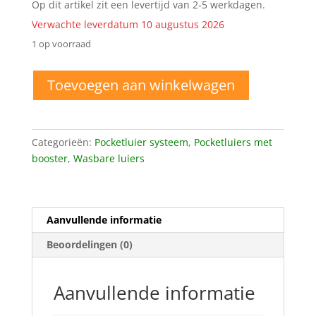
Op dit artikel zit een levertijd van 2-5 werkdagen.
Verwachte leverdatum 10 augustus 2026
1 op voorraad
OS02
Toevoegen aan winkelwagen
One
Size
Pocket
luier
Categorieën:
Pocketluier systeem
,
Pocketluiers met
roze
booster
,
Wasbare luiers
aantal
Aanvullende informatie
Beoordelingen (0)
Aanvullende informatie