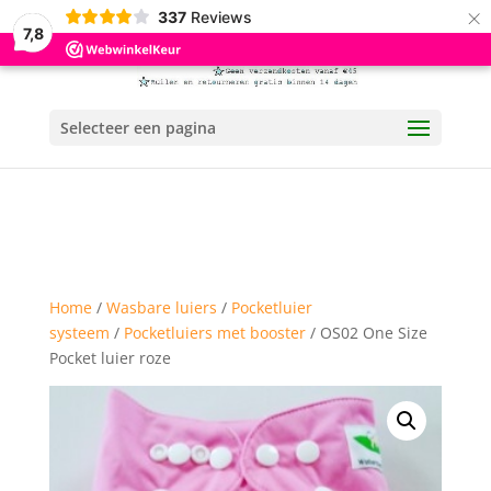
×
337
Reviews
7,8
Selecteer een pagina
Home
/
Wasbare luiers
/
Pocketluier
systeem
/
Pocketluiers met booster
/ OS02 One Size
Pocket luier roze