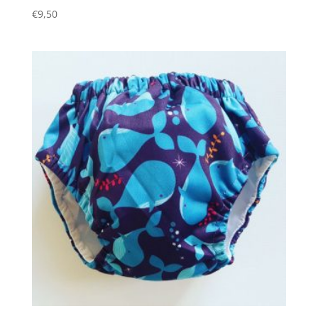
€
9,50