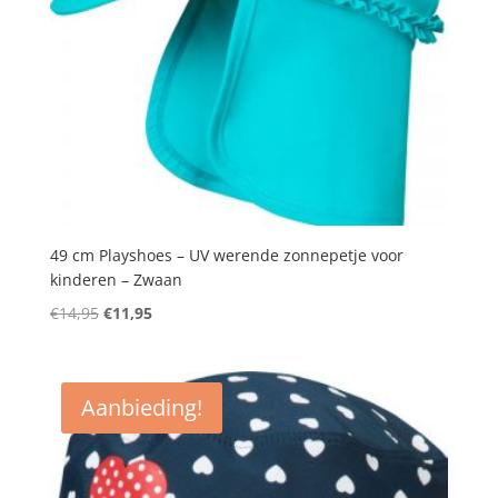
49 cm Playshoes – UV werende zonnepetje voor
kinderen – Zwaan
Oorspronkelijke
Huidige
€
14,95
€
11,95
prijs
prijs
was:
is:
€14,95.
€11,95.
Aanbieding!