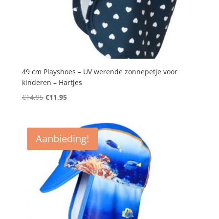
49 cm Playshoes – UV werende zonnepetje voor
kinderen – Hartjes
Oorspronkelijke
Huidige
€
14,95
€
11,95
prijs
prijs
was:
is:
€14,95.
€11,95.
Aanbieding!