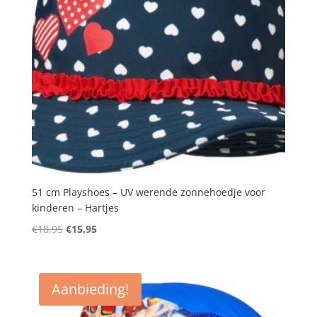
51 cm Playshoes – UV werende zonnehoedje voor
kinderen – Hartjes
Oorspronkelijke
Huidige
€
18,95
€
15,95
prijs
prijs
was:
is:
€18,95.
€15,95.
Aanbieding!