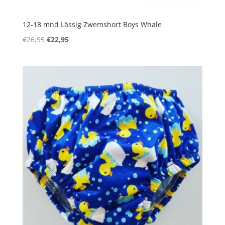
12-18 mnd Lässig Zwemshort Boys Whale
Oorspronkelijke
Huidige
€
26,95
€
22,95
prijs
prijs
was:
is:
€26,95.
€22,95.