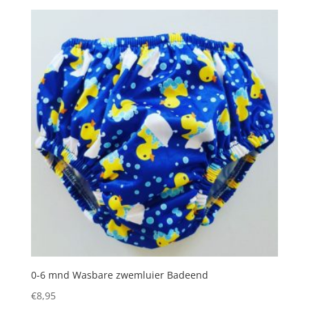
was:
is:
€18,95.
€14,21.
0-6 mnd Wasbare zwemluier Badeend
€
8,95