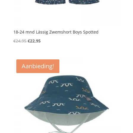
18-24 mnd Lässig Zwemshort Boys Spotted
Oorspronkelijke
Huidige
€
24,95
€
22,95
prijs
prijs
was:
is:
€24,95.
€22,95.
Aanbieding!