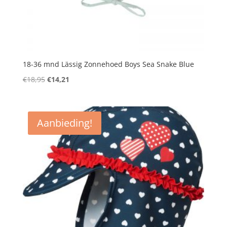
18-36 mnd Lässig Zonnehoed Boys Sea Snake Blue
Oorspronkelijke
Huidige
€
18,95
€
14,21
prijs
prijs
was:
is:
€18,95.
€14,21.
Aanbieding!