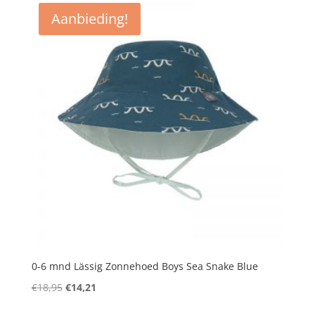
Aanbieding!
0-6 mnd Lässig Zonnehoed Boys Sea Snake Blue
Oorspronkelijke
Huidige
€
18,95
€
14,21
prijs
prijs