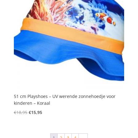
51 cm Playshoes – UV werende zonnehoedje voor
kinderen – Koraal
Oorspronkelijke
Huidige
€
18,95
€
15,95
prijs
prijs
was:
is:
€18,95.
€15,95.
1
2
3
4
→