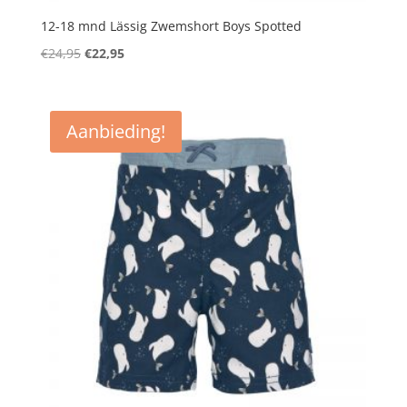
12-18 mnd Lässig Zwemshort Boys Spotted
Oorspronkelijke
Huidige
€
24,95
€
22,95
prijs
prijs
was:
is:
€24,95.
€22,95.
Aanbieding!