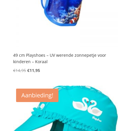
49 cm Playshoes – UV werende zonnepetje voor
kinderen – Koraal
Oorspronkelijke
Huidige
€
14,95
€
11,95
prijs
prijs
was:
is:
€14,95.
€11,95.
Aanbieding!