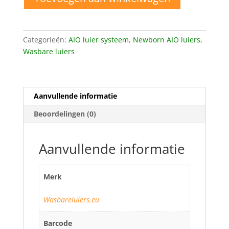
Pocket
luier
pinguin
Categorieën:
AIO luier systeem
,
Newborn AIO luiers
,
aantal
Wasbare luiers
Aanvullende informatie
Beoordelingen (0)
Aanvullende informatie
Merk
Wasbareluiers.eu
Barcode