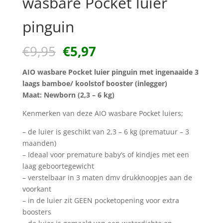
wasbare Pocket luier
pinguin
Oorspronkelijke
Huidige
€
9,95
€
5,97
prijs
prijs
was:
is:
AIO wasbare Pocket luier pinguin met ingenaaide 3
€9,95.
€5,97.
laags bamboe/ koolstof booster (inlegger)
Maat: Newborn (2,3 – 6 kg)
Kenmerken van deze AIO wasbare Pocket luiers;
– de luier is geschikt van 2,3 – 6 kg (prematuur – 3
maanden)
– Ideaal voor premature baby’s of kindjes met een
laag geboortegewicht
– verstelbaar in 3 maten dmv drukknoopjes aan de
voorkant
– in de luier zit GEEN pocketopening voor extra
boosters