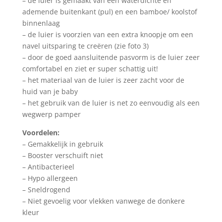
– de luier is gemaakt van een waterdichte en
ademende buitenkant (pul) en een bamboe/ koolstof
binnenlaag
– de luier is voorzien van een extra knoopje om een
navel uitsparing te creëren (zie foto 3)
– door de goed aansluitende pasvorm is de luier zeer
comfortabel en ziet er super schattig uit!
– het materiaal van de luier is zeer zacht voor de
huid van je baby
– het gebruik van de luier is net zo eenvoudig als een
wegwerp pamper
Voordelen:
– Gemakkelijk in gebruik
– Booster verschuift niet
– Antibacterieel
– Hypo allergeen
– Sneldrogend
– Niet gevoelig voor vlekken vanwege de donkere
kleur