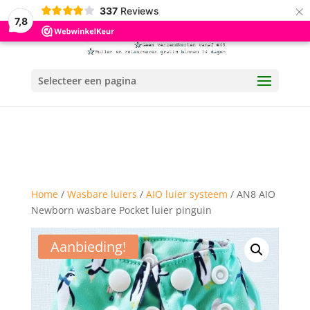
×
337
Reviews
7,8
Selecteer een pagina
Home
/
Wasbare luiers
/
AIO luier systeem
/ AN8 AIO
Newborn wasbare Pocket luier pinguin
Aanbieding!