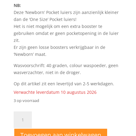
NB:
Deze ‘Newborn’ Pocket luiers zijn aanzienlijk kleiner
dan de ‘One Size’ Pocket luiers!
Het is niet mogelijk om een extra booster te
gebruiken omdat er geen pocketopening in de luier
zit.
Er zijn geen losse boosters verkrijgbaar in de
‘Newborn’ maat.
Wasvoorschrift: 40 graden, colour waspoeder, geen
wasverzachter, niet in de droger.
Op dit artikel zit een levertijd van 2-5 werkdagen.
Verwachte leverdatum 10 augustus 2026
3 op voorraad
AN8
AIO
Newborn
Toevoegen aan winkelwagen
wasbare