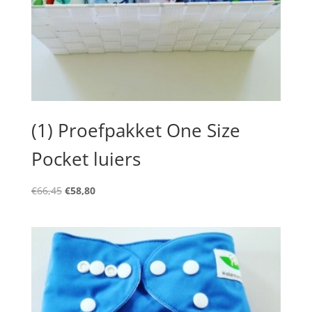
(1) Proefpakket One Size
Pocket luiers
Oorspronkelijke
Huidige
€
66,45
€
58,80
prijs
prijs
was:
is:
€66,45.
€58,80.