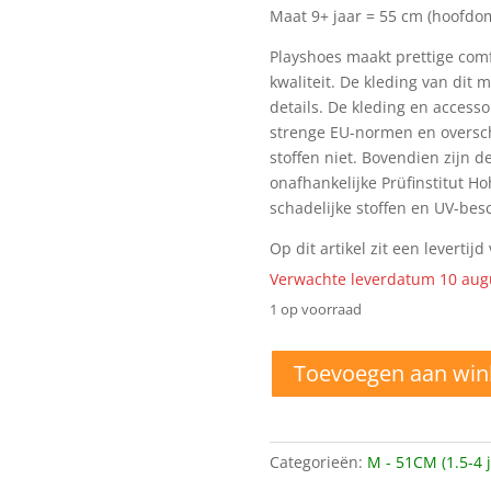
Maat 9+ jaar = 55 cm (hoofdo
Playshoes maakt prettige comf
kwaliteit. De kleding van dit 
details. De kleding en access
strenge EU-normen en oversc
stoffen niet. Bovendien zijn 
onafhankelijke Prüfinstitut H
schadelijke stoffen en UV-bes
Op dit artikel zit een levertij
Verwachte leverdatum 10 aug
1 op voorraad
51
Toevoegen aan wi
cm
Playshoes
UV
zonnehoedje
Categorieën:
M - 51CM (1.5-4 j
zeehond