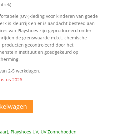
mtrek)
ortabele (UV-)kleding voor kinderen van goede
merk is kleurrijk en er is aandacht besteed aan
oires van Playshoes zijn geproduceerd onder
hrijden de grenswaarde m.b.t. chemische
de producten gecontroleerd door het
ohenstein Instituut en goedgekeurd op
cherming.
d van 2-5 werkdagen.
ustus 2026
nkelwagen
aar)
,
Playshoes UV
,
UV Zonnehoeden