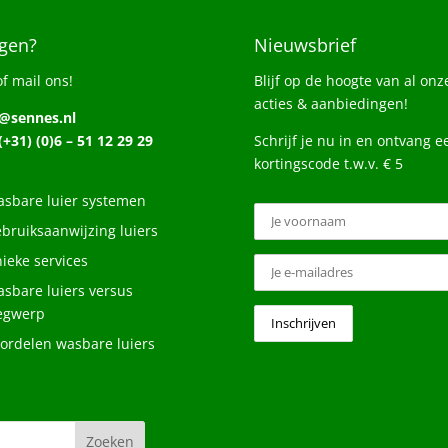
gen?
Nieuwsbrief
of mail ons!
Blijf op de hoogte van al onz
acties & aanbiedingen!
o@sennes.nl
 (+31) (0)6 – 51 12 29 29
Schrijf je nu in en ontvang e
kortingscode t.w.v. € 5
sbare luier systemen
bruiksaanwijzing luiers
ieke services
sbare luiers versus
egwerp
ordelen wasbare luiers