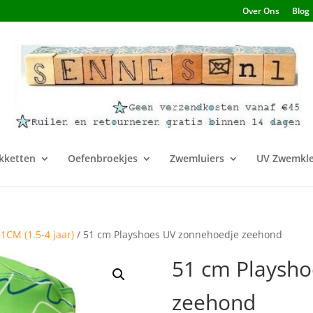
Over Ons
Blog
kketten
Oefenbroekjes
Zwemluiers
UV Zwemkle
51CM (1.5-4 jaar)
/ 51 cm Playshoes UV zonnehoedje zeehond
51 cm Playsh
zeehond