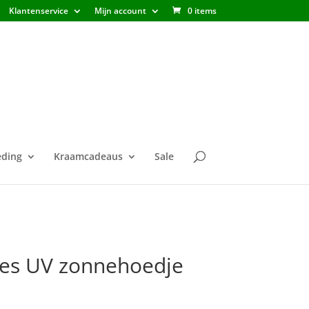
Klantenservice
Mijn account
0 items
ding
Kraamcadeaus
Sale
oes UV zonnehoedje