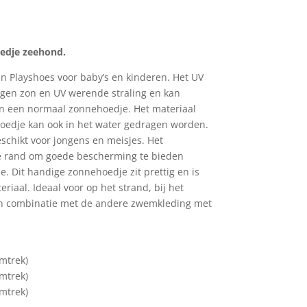
kelijke
uidige
ijs
:
edje zeehond.
5,95.
n Playshoes voor baby’s en kinderen. Het UV
gen zon en UV werende straling en kan
n een normaal zonnehoedje. Het materiaal
hoedje kan ook in het water gedragen worden.
eschikt voor jongens en meisjes. Het
e rand om goede bescherming te bieden
e. Dit handige zonnehoedje zit prettig en is
iaal. Ideaal voor op het strand, bij het
in combinatie met de andere zwemkleding met
mtrek)
mtrek)
mtrek)