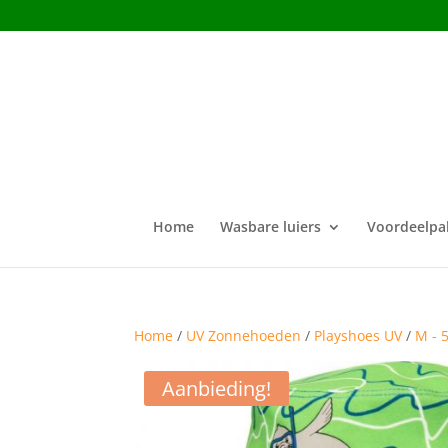
Home
Wasbare luiers
Voordeelpa
Home
/
UV Zonnehoeden
/
Playshoes UV
/
M - 
Aanbieding!