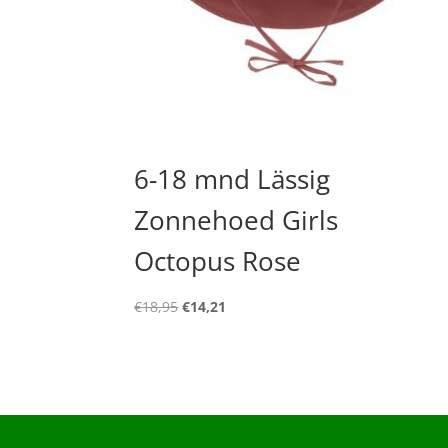
6-18 mnd Lässig
Zonnehoed Girls
Octopus Rose
Oorspronkelijke
Huidige
€
18,95
€
14,21
prijs
prijs
was:
is:
€18,95.
€14,21.