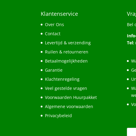
Klantenservice
Vra
Over Ons
Bel 
Contact
Inf
Levertijd & verzending
Tel:
Ruilen & retourneren
Betaalmogelijkheden
Wa
Garantie
Ge
Klachtenregeling
Un
Veel gestelde vragen
Wa
w
Voorwaarden Huurpakket
Vo
Algemene voorwaarden
Privacybeleid