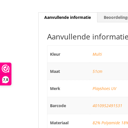
Aanvullende informatie
Beoordeling
Aanvullende informati
Kleur
Multi
Maat
51cm
7,8
Merk
Playshoes UV
Barcode
4010952491531
Materiaal
82% Polyamide 18%