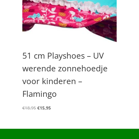
51 cm Playshoes – UV
werende zonnehoedje
voor kinderen –
Flamingo
Oorspronkelijke
Huidige
€
18,95
€
15,95
prijs
prijs
was:
is:
€18,95.
€15,95.