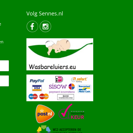
Volg Sennes.nl
e
en