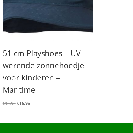
51 cm Playshoes – UV
werende zonnehoedje
voor kinderen –
Maritime
Oorspronkelijke
Huidige
€
18,95
€
15,95
prijs
prijs
was:
is:
€18,95.
€15,95.