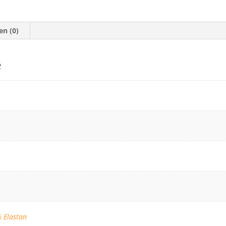
aantal
en (0)
e
 Elastan