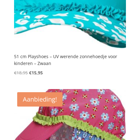
51 cm Playshoes – UV werende zonnehoedje voor
kinderen – Zwaan
Oorspronkelijke
Huidige
€
18,95
€
15,95
prijs
prijs
was:
is:
€18,95.
€15,95.
Aanbieding!