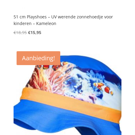
51 cm Playshoes – UV werende zonnehoedje voor
kinderen – Kameleon
Oorspronkelijke
Huidige
€
18,95
€
15,95
prijs
prijs
was:
is:
€18,95.
€15,95.
Aanbieding!