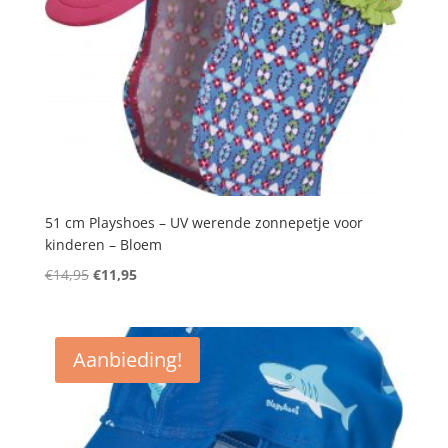
51 cm Playshoes – UV werende zonnepetje voor
kinderen – Bloem
Oorspronkelijke
Huidige
€
14,95
€
11,95
prijs
prijs
was:
is:
€14,95.
€11,95.
Aanbieding!