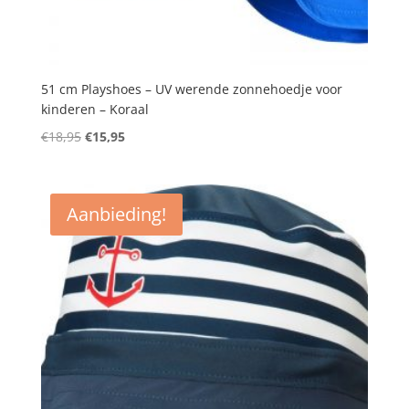
51 cm Playshoes – UV werende zonnehoedje voor
kinderen – Koraal
Oorspronkelijke
Huidige
€
18,95
€
15,95
prijs
prijs
was:
is:
€18,95.
€15,95.
Aanbieding!