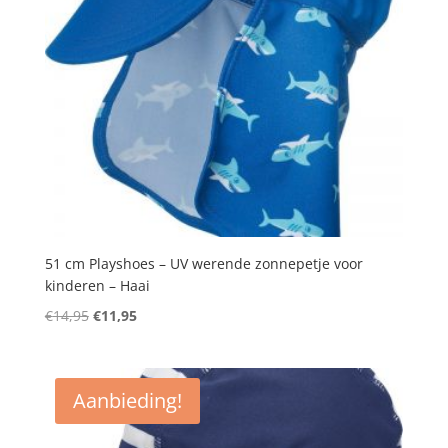
51 cm Playshoes – UV werende zonnepetje voor
kinderen – Haai
Oorspronkelijke
Huidige
€
14,95
€
11,95
prijs
prijs
was:
is:
€14,95.
€11,95.
Aanbieding!