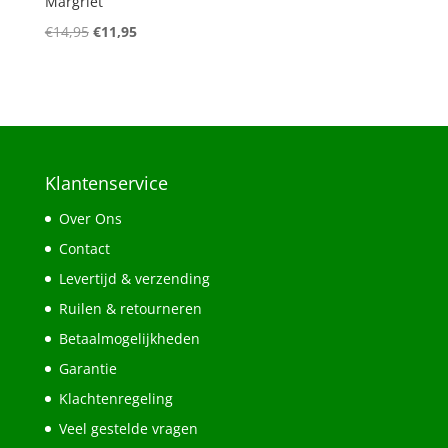
Margriet
Oorspronkelijke
Huidige
€
14,95
€
11,95
prijs
prijs
was:
is:
€14,95.
€11,95.
Klantenservice
Over Ons
Contact
Levertijd & verzending
Ruilen & retourneren
Betaalmogelijkheden
Garantie
Klachtenregeling
Veel gestelde vragen