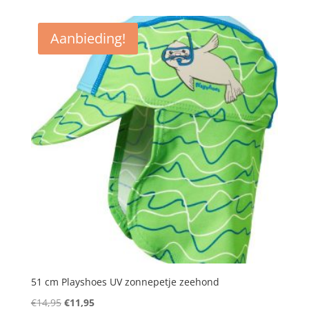
was:
is:
€18,95.
€15,95.
Aanbieding!
51 cm Playshoes UV zonnepetje zeehond
Oorspronkelijke
Huidige
€
14,95
€
11,95