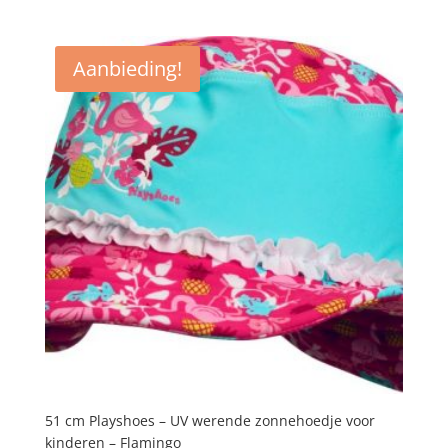
prijs
prijs
was:
is:
€18,95.
€15,95.
Aanbieding!
51 cm Playshoes – UV werende zonnehoedje voor
kinderen – Flamingo