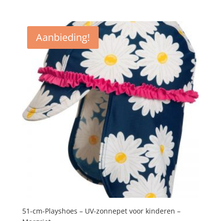
prijs
prijs
was:
is:
€14,95.
€11,95.
Aanbieding!
51-cm-Playshoes – UV-zonnepet voor kinderen –