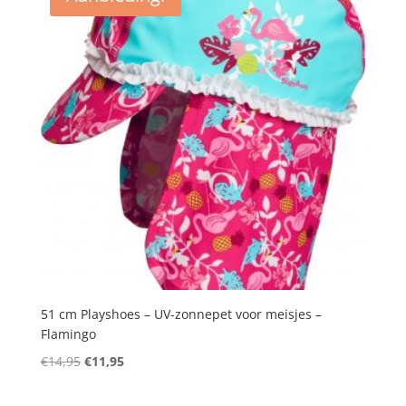
51 cm Playshoes – UV-zonnepet voor meisjes –
Flamingo
Oorspronkelijke
Huidige
€
14,95
€
11,95
prijs
prijs
was:
is: