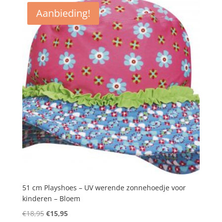
Aanbieding!
51 cm Playshoes – UV werende zonnehoedje voor
kinderen – Bloem
Oorspronkelijke
Huidige
€
18,95
€
15,95