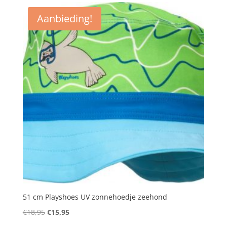
€14,95.
€11,95.
Aanbieding!
51 cm Playshoes UV zonnehoedje zeehond
Oorspronkelijke
Huidige
€
18,95
€
15,95
prijs
prijs