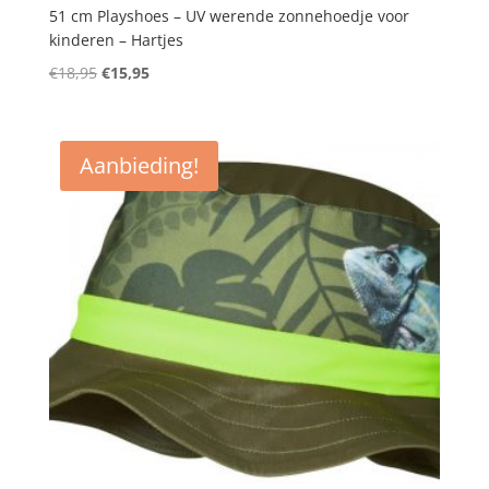
51 cm Playshoes – UV werende zonnehoedje voor
kinderen – Hartjes
Oorspronkelijke
Huidige
€
18,95
€
15,95
prijs
prijs
was:
is:
€18,95.
€15,95.
Aanbieding!