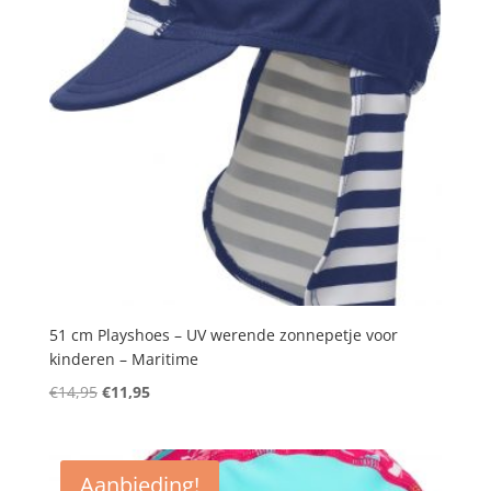
51 cm Playshoes – UV werende zonnepetje voor
kinderen – Maritime
Oorspronkelijke
Huidige
€
14,95
€
11,95
prijs
prijs
was:
is:
€14,95.
€11,95.
Aanbieding!