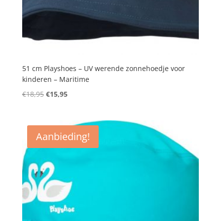
51 cm Playshoes – UV werende zonnehoedje voor
kinderen – Maritime
Oorspronkelijke
Huidige
€
18,95
€
15,95
prijs
prijs
was:
is:
€18,95.
€15,95.
Aanbieding!