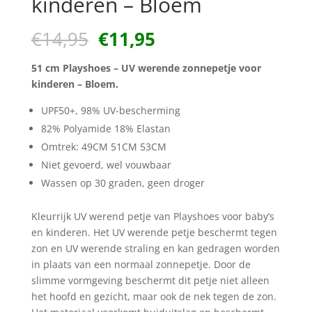
kinderen – Bloem
Oorspronkelijke
Huidige
€
14,95
€
11,95
prijs
prijs
was:
is:
51 cm Playshoes – UV werende zonnepetje voor
€14,95.
€11,95.
kinderen – Bloem.
UPF50+, 98% UV-bescherming
82% Polyamide 18% Elastan
Omtrek: 49CM 51CM 53CM
Niet gevoerd, wel vouwbaar
Wassen op 30 graden, geen droger
Kleurrijk UV werend petje van Playshoes voor baby’s
en kinderen. Het UV werende petje beschermt tegen
zon en UV werende straling en kan gedragen worden
in plaats van een normaal zonnepetje. Door de
slimme vormgeving beschermt dit petje niet alleen
het hoofd en gezicht, maar ook de nek tegen de zon.