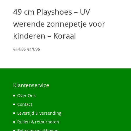
49 cm Playshoes – UV
werende zonnepetje voor
kinderen – Koraal
Oorspronkelijke
Huidige
€
14,95
€
11,95
prijs
prijs
was:
is:
€14,95.
€11,95.
Klantenservice
Over Ons
Contact
Levertijd & verzending
Ruilen & retourneren
Betaalmogelijkheden