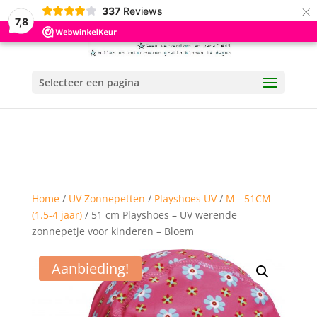
×
337
Reviews
7,8
Selecteer een pagina
Home
/
UV Zonnepetten
/
Playshoes UV
/
M - 51CM
(1.5-4 jaar)
/ 51 cm Playshoes – UV werende
zonnepetje voor kinderen – Bloem
Aanbieding!