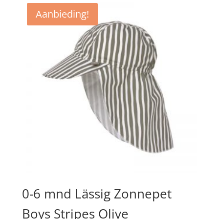
€14,95.
€11,95.
Aanbieding!
0-6 mnd Lässig Zonnepet
Boys Stripes Olive