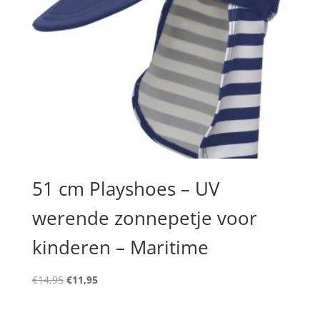
51 cm Playshoes – UV
werende zonnepetje voor
kinderen – Maritime
Oorspronkelijke
Huidige
€
14,95
€
11,95
prijs
prijs
was:
is: