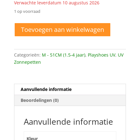
Verwachte leverdatum 10 augustus 2026
1 op voorraad
51
Toevoegen aan winkelwagen
cm
Playshoes
-
UV
Categorieën:
M - 51CM (1.5-4 jaar)
,
Playshoes UV
,
UV
werende
Zonnepetten
zonnepetje
voor
kinderen
Aanvullende informatie
-
Bloem
Beoordelingen (0)
aantal
Aanvullende informatie
Kleur