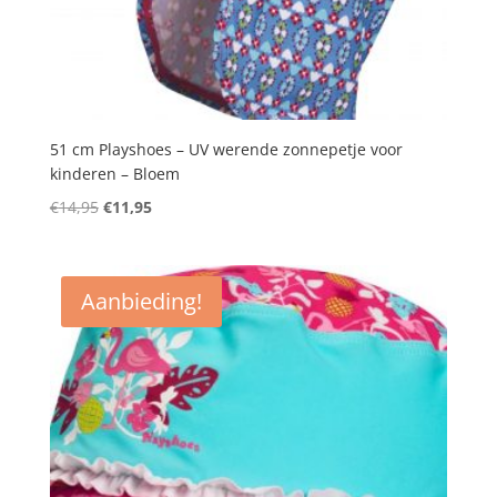
51 cm Playshoes – UV werende zonnepetje voor
kinderen – Bloem
Oorspronkelijke
Huidige
€
14,95
€
11,95
prijs
prijs
was:
is:
€14,95.
€11,95.
Aanbieding!