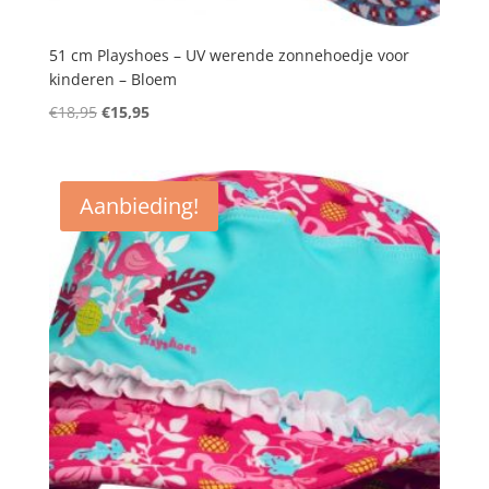
51 cm Playshoes – UV werende zonnehoedje voor
kinderen – Bloem
Oorspronkelijke
Huidige
€
18,95
€
15,95
prijs
prijs
was:
is:
€18,95.
€15,95.
Aanbieding!