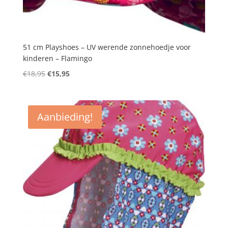
51 cm Playshoes – UV werende zonnehoedje voor
kinderen – Flamingo
Oorspronkelijke
Huidige
€
18,95
€
15,95
prijs
prijs
was:
is:
€18,95.
€15,95.
Aanbieding!