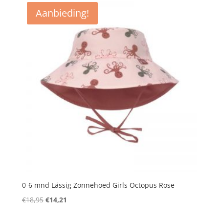
Aanbieding!
0-6 mnd Lässig Zonnehoed Girls Octopus Rose
Oorspronkelijke
Huidige
€
18,95
€
14,21
prijs
prijs