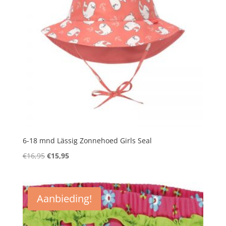
6-18 mnd Lässig Zonnehoed Girls Seal
Oorspronkelijke
Huidige
€
16,95
€
15,95
prijs
prijs
was:
is:
€16,95.
€15,95.
Aanbieding!