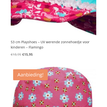
53 cm Playshoes – UV werende zonnehoedje voor
kinderen – Flamingo
Oorspronkelijke
Huidige
€
18,95
€
15,95
prijs
prijs
was:
is:
€18,95.
€15,95.
Aanbieding!