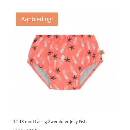
prijs
prijs
was:
is:
€16,95.
€15,95.
Aanbieding!
12-18 mnd Lässig Zwemluier Jelly Fish
Oorspronkelijke
Huidige