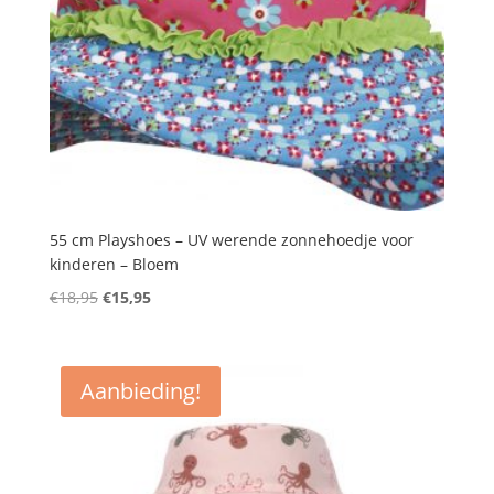
55 cm Playshoes – UV werende zonnehoedje voor
kinderen – Bloem
Oorspronkelijke
Huidige
€
18,95
€
15,95
prijs
prijs
was:
is:
€18,95.
€15,95.
Aanbieding!