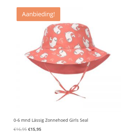
was:
is:
€18,95.
€14,21.
Aanbieding!
0-6 mnd Lässig Zonnehoed Girls Seal
Oorspronkelijke
Huidige
€
16,95
€
15,95