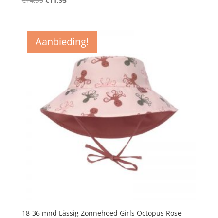
€
14,95
€
11,95
prijs
prijs
was:
is:
€14,95.
€11,95.
Aanbieding!
18-36 mnd Lässig Zonnehoed Girls Octopus Rose