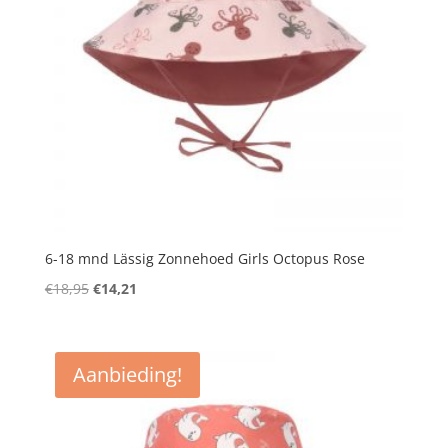
6-18 mnd Lässig Zonnehoed Girls Octopus Rose
Oorspronkelijke
Huidige
€
18,95
€
14,21
prijs
prijs
was:
is:
€18,95.
€14,21.
Aanbieding!