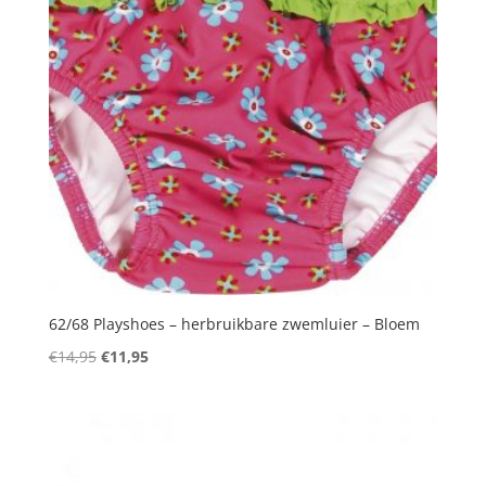
62/68 Playshoes – herbruikbare zwemluier – Bloem
Oorspronkelijke
Huidige
€
14,95
€
11,95
prijs
prijs
was:
is:
€14,95.
€11,95.