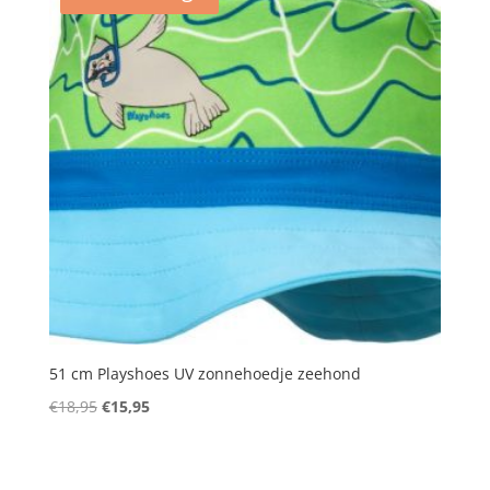
51 cm Playshoes UV zonnehoedje zeehond
Oorspronkelijke
Huidige
€
18,95
€
15,95
prijs
prijs
was:
is:
€18,95.
€15,95.