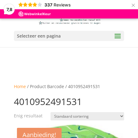
×
337
Reviews
7,8
Selecteer een pagina
Home
/ Product Barcode / 4010952491531
4010952491531
Enig resultaat
Aanbieding!