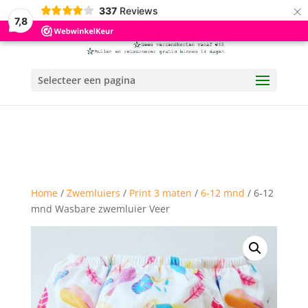
×
337
Reviews
7,8
Selecteer een pagina
Home
/
Zwemluiers
/
Print 3 maten
/
6-12 mnd
/ 6-12
mnd Wasbare zwemluier Veer