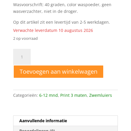
Wasvoorschrift: 40 graden, color waspoeder, geen
wasverzachter, niet in de droger.
Op dit artikel zit een levertijd van 2-5 werkdagen.
Verwachte leverdatum 10 augustus 2026
2 op voorraad
6-
12
mnd
Toevoegen aan winkelwagen
Wasbare
zwemluier
Veer
aantal
Categorieën:
6-12 mnd
,
Print 3 maten
,
Zwemluiers
Aanvullende informatie
Beoordelingen (0)