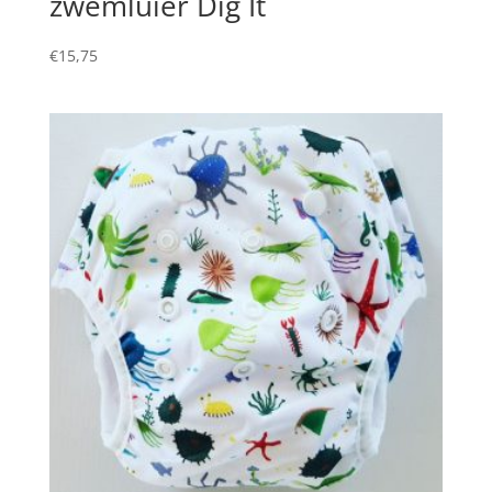
zwemluier Dig It
€
15,75