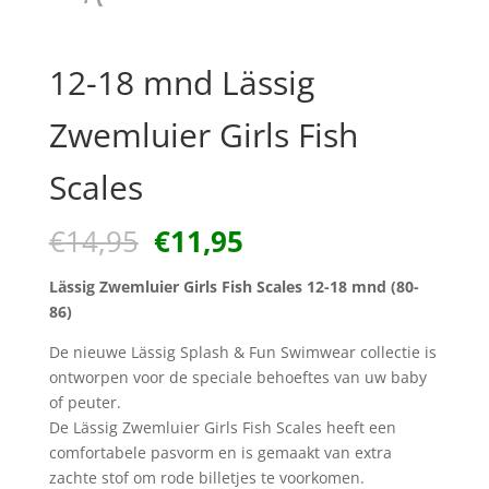
12-18 mnd Lässig
Zwemluier Girls Fish
Scales
Oorspronkelijke
Huidige
€
14,95
€
11,95
prijs
prijs
was:
is:
Lässig Zwemluier Girls Fish Scales 12-18 mnd (80-
€14,95.
€11,95.
86)
De nieuwe Lässig Splash & Fun Swimwear collectie is
ontworpen voor de speciale behoeftes van uw baby
of peuter.
De Lässig Zwemluier Girls Fish Scales heeft een
comfortabele pasvorm en is gemaakt van extra
zachte stof om rode billetjes te voorkomen.