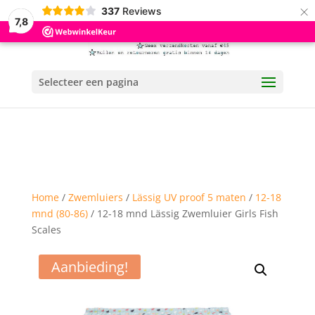
×
337
Reviews
7,8
Selecteer een pagina
Home
/
Zwemluiers
/
Lässig UV proof 5 maten
/
12-18
mnd (80-86)
/ 12-18 mnd Lässig Zwemluier Girls Fish
Scales
Aanbieding!