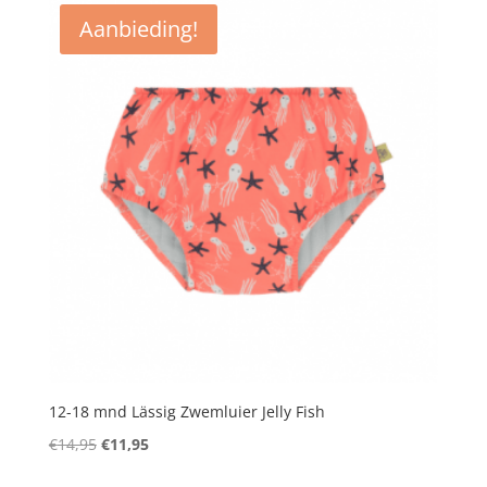
Aanbieding!
12-18 mnd Lässig Zwemluier Jelly Fish
Oorspronkelijke
Huidige
€
14,95
€
11,95
prijs
prijs