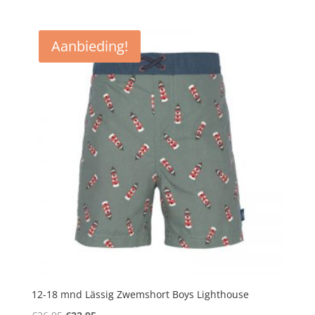
prijs
prijs
was:
is:
€24,95.
€22,95.
Aanbieding!
12-18 mnd Lässig Zwemshort Boys Lighthouse
Oorspronkelijke
Huidige