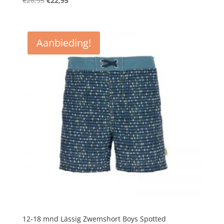
€
26,95
€
22,95
prijs
prijs
was:
is:
€26,95.
€22,95.
Aanbieding!
12-18 mnd Lässig Zwemshort Boys Spotted