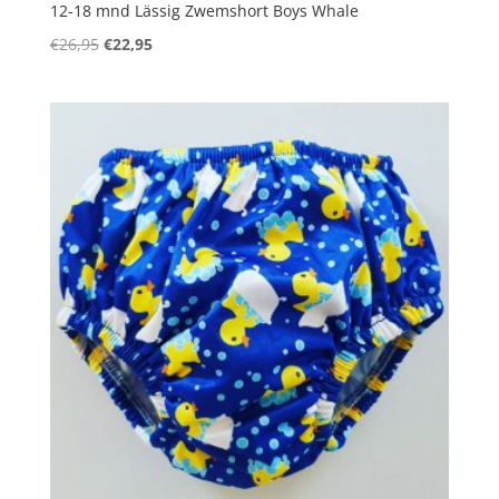
12-18 mnd Lässig Zwemshort Boys Whale
Oorspronkelijke
Huidige
€
26,95
€
22,95
prijs
prijs
was:
is:
€26,95.
€22,95.