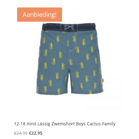
was:
is:
€14,95.
€11,95.
Aanbieding!
12-18 mnd Lässig Zwemshort Boys Cactus Family
Oorspronkelijke
Huidige
€
24,95
€
22,95