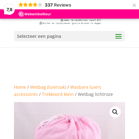
×
337
Reviews
7,8
Selecteer een pagina
Home
/
Wetbag (luierzak)
/
Wasbare luiers
accessoires
/
Trekkoord klein
/ Wetbag lichtroze