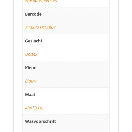
Wasbareluiers.eu
Barcode
7438221815807
Geslacht
Unisex
Kleur
Blauw
Maat
40×70 cm
Wasvoorschrift