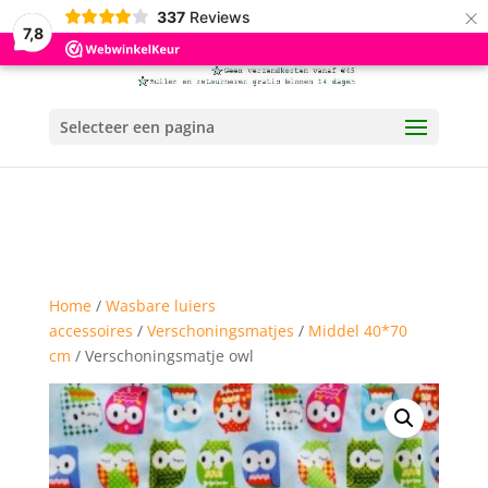
×
337
Reviews
7,8
Selecteer een pagina
Home
/
Wasbare luiers
accessoires
/
Verschoningsmatjes
/
Middel 40*70
cm
/ Verschoningsmatje owl