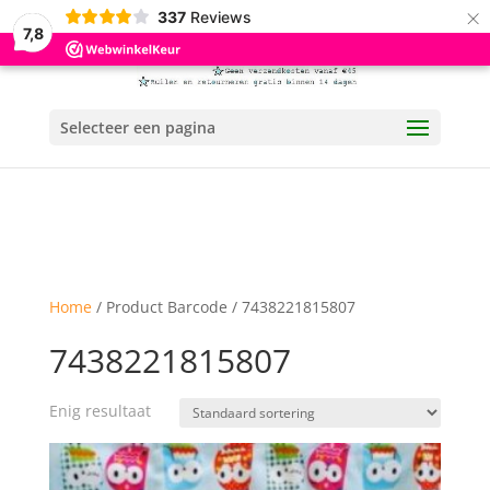
×
337
Reviews
7,8
Selecteer een pagina
Home
/ Product Barcode / 7438221815807
7438221815807
Enig resultaat