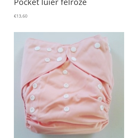
Pocket luier felroze
€
13,60