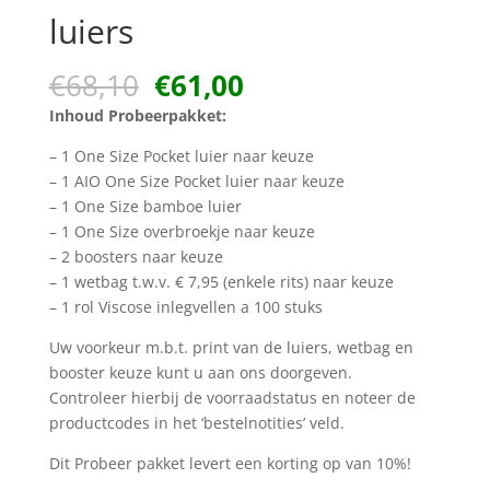
luiers
Oorspronkelijke
Huidige
€
68,10
€
61,00
prijs
prijs
Inhoud Probeerpakket:
was:
is:
€68,10.
€61,00.
– 1 One Size Pocket luier naar keuze
– 1 AIO One Size Pocket luier naar keuze
– 1 One Size bamboe luier
– 1 One Size overbroekje naar keuze
– 2 boosters naar keuze
– 1 wetbag t.w.v. € 7,95 (enkele rits) naar keuze
– 1 rol Viscose inlegvellen a 100 stuks
Uw voorkeur m.b.t. print van de luiers, wetbag en
booster keuze kunt u aan ons doorgeven.
Controleer hierbij de voorraadstatus en noteer de
productcodes in het ‘bestelnotities’ veld.
Dit Probeer pakket levert een korting op van 10%!