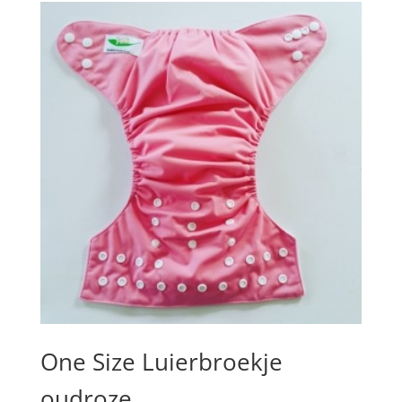
One Size Luierbroekje
oudroze