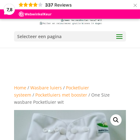
×
337
Reviews
7,8
Selecteer een pagina
Home
/
Wasbare luiers
/
Pocketluier
systeem
/
Pocketluiers met booster
/ One Size
wasbare Pocketluier wit