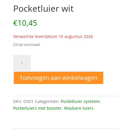
Pocketluier wit
€
10,45
Verwachte leverdatum 10 augustus 2026
23 op voorraad
One
Size
wasbare
Toevoegen aan winkelwagen
Pocketluier
wit
aantal
SKU:
OS01
Categorieën:
Pocketluier systeem
,
Pocketluiers met booster
,
Wasbare luiers