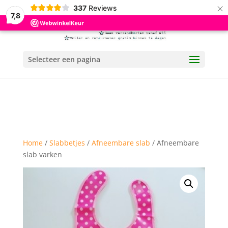
×
337
Reviews
7,8
Selecteer een pagina
Home
/
Slabbetjes
/
Afneembare slab
/ Afneembare
slab varken