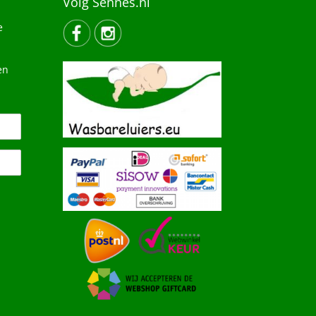
Volg Sennes.nl
e
en