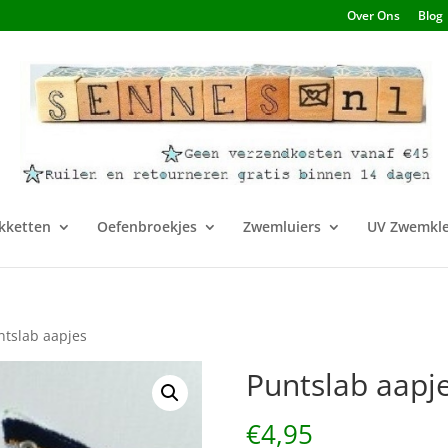
Over Ons
Blog
kketten
Oefenbroekjes
Zwemluiers
UV Zwemkle
ntslab aapjes
Puntslab aapj
€
4,95