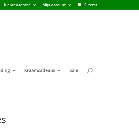
Klantenservice
Mijn account
0 items
ding
Kraamcadeaus
Sale
es