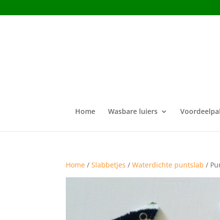
Home
Wasbare luiers
Voordeelpa
Home
/
Slabbetjes
/
Waterdichte puntslab
/ Pu