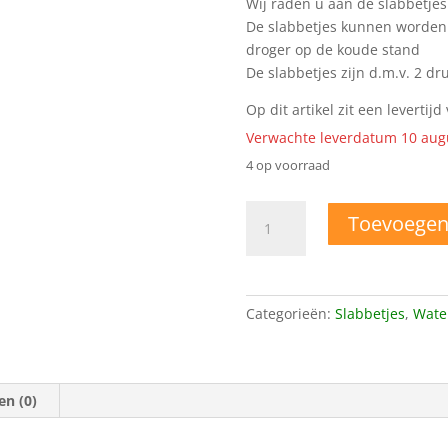
Wij raden u aan de slabbetjes
De slabbetjes kunnen worden
droger op de koude stand
De slabbetjes zijn d.m.v. 2 d
Op dit artikel zit een levertij
Verwachte leverdatum 10 aug
4 op voorraad
Puntslab
Toevoegen
aapjes
aantal
Categorieën:
Slabbetjes
,
Wate
en (0)