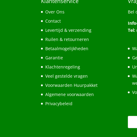
Klantenservice
Vra
Over Ons
Bel 
Contact
Inf
Levertijd & verzending
Tel:
Ruilen & retourneren
Betaalmogelijkheden
Wa
Garantie
Ge
Klachtenregeling
Un
Veel gestelde vragen
Wa
w
Voorwaarden Huurpakket
Vo
Algemene voorwaarden
Privacybeleid