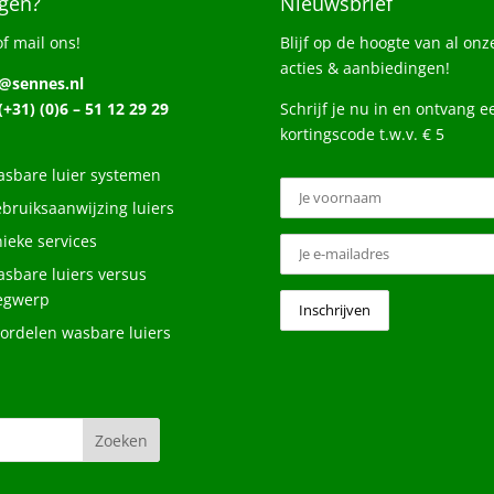
gen?
Nieuwsbrief
of mail ons!
Blijf op de hoogte van al onz
acties & aanbiedingen!
o@sennes.nl
 (+31) (0)6 – 51 12 29 29
Schrijf je nu in en ontvang e
kortingscode t.w.v. € 5
sbare luier systemen
bruiksaanwijzing luiers
ieke services
sbare luiers versus
egwerp
ordelen wasbare luiers