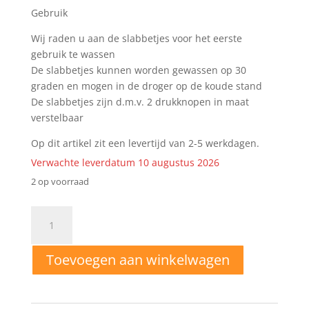
Gebruik
Wij raden u aan de slabbetjes voor het eerste
gebruik te wassen
De slabbetjes kunnen worden gewassen op 30
graden en mogen in de droger op de koude stand
De slabbetjes zijn d.m.v. 2 drukknopen in maat
verstelbaar
Op dit artikel zit een levertijd van 2-5 werkdagen.
Verwachte leverdatum 10 augustus 2026
2 op voorraad
Puntslab
set
07
Toevoegen aan winkelwagen
aantal