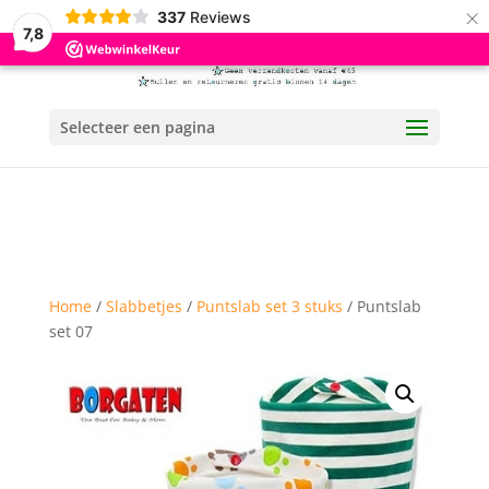
×
337
Reviews
7,8
Selecteer een pagina
Home
/
Slabbetjes
/
Puntslab set 3 stuks
/ Puntslab
set 07