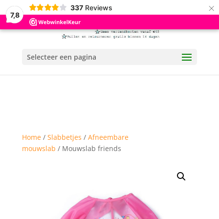
×
337
Reviews
7,8
Selecteer een pagina
Home
/
Slabbetjes
/
Afneembare
mouwslab
/ Mouwslab friends