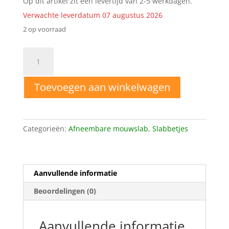
Op dit artikel zit een levertijd van 2-5 werkdagen.
Verwachte leverdatum 07 augustus 2026
2 op voorraad
Mouwslab
friends
aantal
Toevoegen aan winkelwagen
Categorieën:
Afneembare mouwslab
,
Slabbetjes
Aanvullende informatie
Beoordelingen (0)
Aanvullende informatie