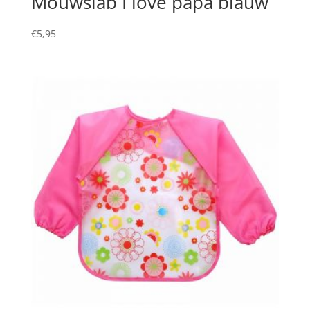
Mouwslab I love papa blauw
€
5,95