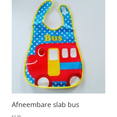
Afneembare slab bus
€
4,95