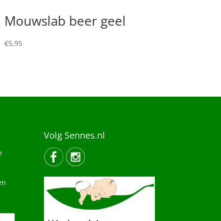
Mouwslab beer geel
€
5,95
Volg Sennes.nl
e
en