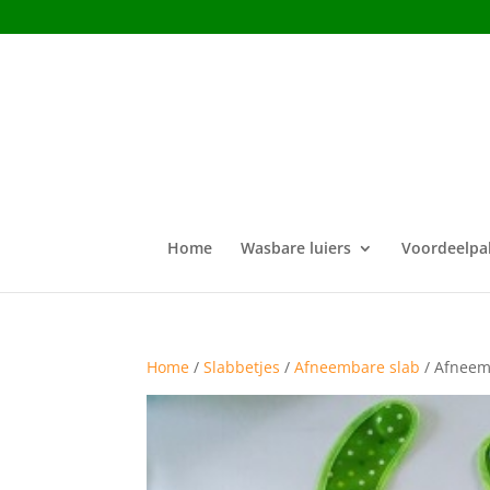
Home
Wasbare luiers
Voordeelpa
Home
/
Slabbetjes
/
Afneembare slab
/ Afneem