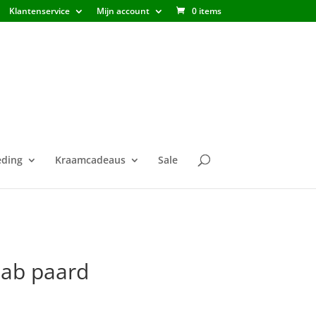
Klantenservice
Mijn account
0 items
ding
Kraamcadeaus
Sale
lab paard