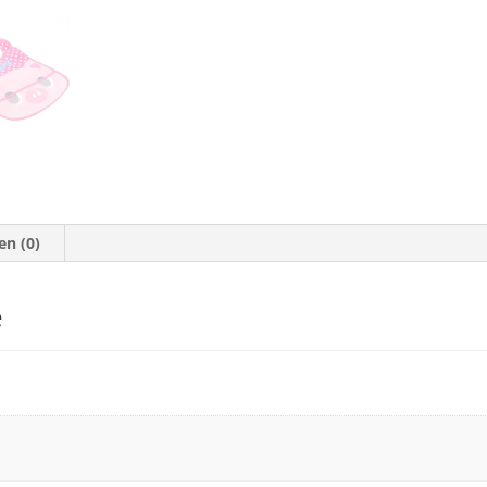
en (0)
e