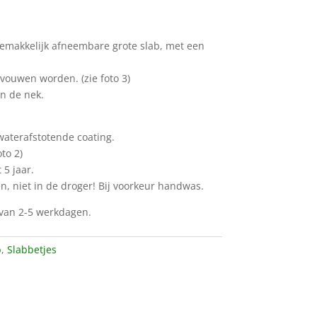
gemakkelijk afneembare grote slab, met een
evouwen worden. (zie foto 3)
in de nek.
waterafstotende coating.
to 2)
 5 jaar.
n, niet in de droger! Bij voorkeur handwas.
d van 2-5 werkdagen.
b
,
Slabbetjes