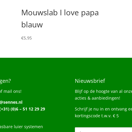
Mouwslab I love papa
blauw
€
5,95
gen?
Nieuwsbrief
of mail ons!
Blijf op de hoogte van al onz
acties & aanbiedingen!
o@sennes.nl
 (+31) (0)6 – 51 12 29 29
Schrijf je nu in en ontvang e
kortingscode t.w.v. € 5
sbare luier systemen