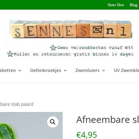
Over Ons
Blog
kketten
Oefenbroekjes
Zwemluiers
UV Zwemkle
bare slab paard
Afneembare s
€
4,95