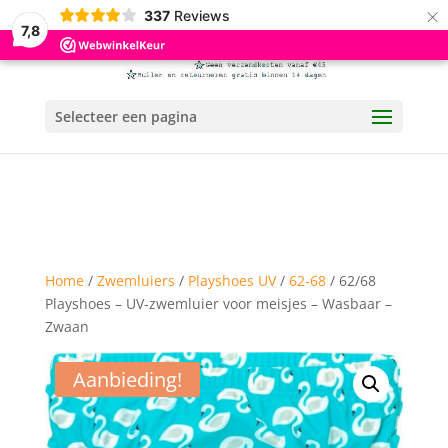
×
337
Reviews
7,8
Selecteer een pagina
Home
/
Zwemluiers
/
Playshoes UV
/
62-68
/ 62/68
Playshoes – UV-zwemluier voor meisjes – Wasbaar –
Zwaan
Aanbieding!