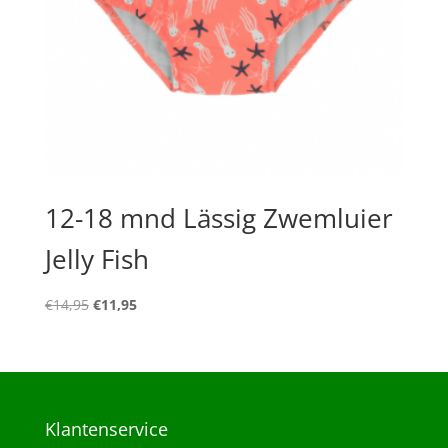
12-18 mnd Lässig Zwemluier
Jelly Fish
Oorspronkelijke
Huidige
€
14,95
€
11,95
prijs
prijs
was:
is:
€14,95.
€11,95.
Klantenservice