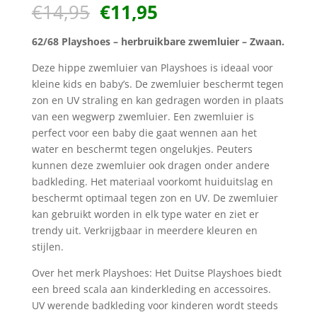
Oorspronkelijke
Huidige
€
14,95
€
11,95
prijs
prijs
was:
is:
62/68 Playshoes – herbruikbare zwemluier – Zwaan.
€14,95.
€11,95.
Deze hippe zwemluier van Playshoes is ideaal voor
kleine kids en baby’s. De zwemluier beschermt tegen
zon en UV straling en kan gedragen worden in plaats
van een wegwerp zwemluier. Een zwemluier is
perfect voor een baby die gaat wennen aan het
water en beschermt tegen ongelukjes. Peuters
kunnen deze zwemluier ook dragen onder andere
badkleding. Het materiaal voorkomt huiduitslag en
beschermt optimaal tegen zon en UV. De zwemluier
kan gebruikt worden in elk type water en ziet er
trendy uit. Verkrijgbaar in meerdere kleuren en
stijlen.
Over het merk Playshoes: Het Duitse Playshoes biedt
een breed scala aan kinderkleding en accessoires.
UV werende badkleding voor kinderen wordt steeds