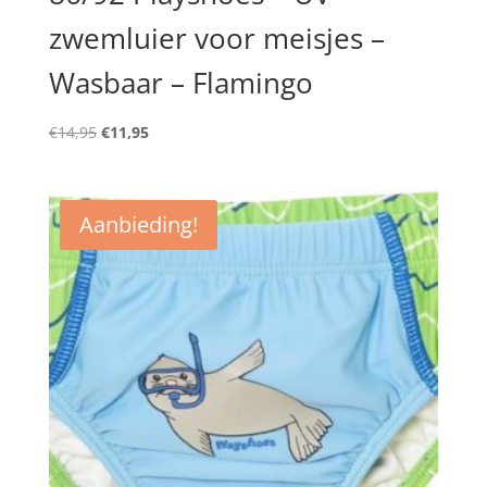
zwemluier voor meisjes –
Wasbaar – Flamingo
Oorspronkelijke
Huidige
€
14,95
€
11,95
prijs
prijs
was:
is:
€14,95.
€11,95.
Aanbieding!