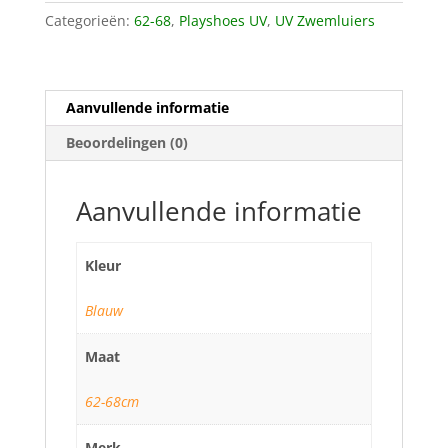
zwemluier
Categorieën:
62-68
,
Playshoes UV
,
UV Zwemluiers
voor
meisjes
-
Aanvullende informatie
Wasbaar
-
Beoordelingen (0)
Zwaan
aantal
Aanvullende informatie
Kleur
Blauw
Maat
62-68cm
Merk