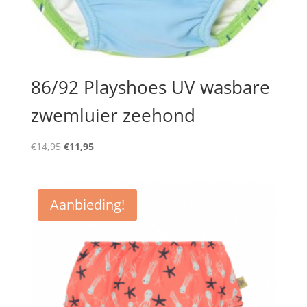
86/92 Playshoes UV wasbare
zwemluier zeehond
Oorspronkelijke
Huidige
€
14,95
€
11,95
prijs
prijs
was:
is:
€14,95.
€11,95.
Aanbieding!