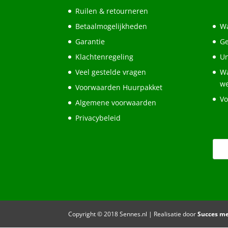
Ruilen & retourneren
Betaalmogelijkheden
Wa
Garantie
Ge
Klachtenregeling
Un
Veel gestelde vragen
Wa
w
Voorwaarden Huurpakket
Vo
Algemene voorwaarden
Privacybeleid
Copyright © 2018 Sennes.nl | Realisatie door
Succes m