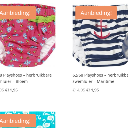
Aanbieding!
Aanbieding!
8 Playshoes – herbruikbare
62/68 Playshoes – herbruikb
luier – Bloem
zwemluier – Maritime
Oorspronkelijke
Huidige
Oorspronkelijke
Huidige
95
€
11,95
€
14,95
€
11,95
prijs
prijs
prijs
prijs
was:
is:
was:
is:
€14,95.
€11,95.
€14,95.
€11,95.
Aanbieding!