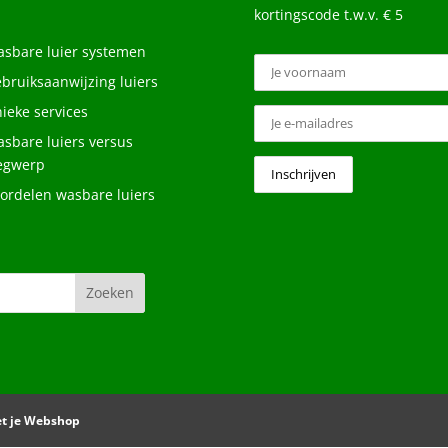
kortingscode t.w.v. € 5
sbare luier systemen
bruiksaanwijzing luiers
ieke services
sbare luiers versus
egwerp
ordelen wasbare luiers
et je Webshop