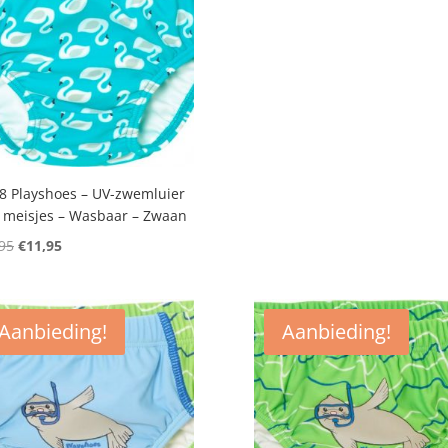
8 Playshoes – UV-zwemluier
 meisjes – Wasbaar – Zwaan
Oorspronkelijke
Huidige
95
€
11,95
prijs
prijs
was:
is:
€14,95.
€11,95.
Aanbieding!
Aanbieding!