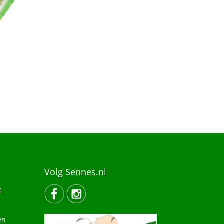
Volg Sennes.nl
e
en