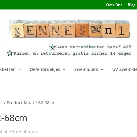
Over Ons
Blog
kketten
Oefenbroekjes
Zwemluiers
UV Zwemkle
e
/ Product Maat / 62-68cm
2-68cm
t alle 6 resultaten