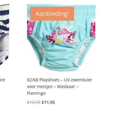
Aanbieding!
are
62/68 Playshoes – UV-zwemluier
voor meisjes – Wasbaar –
Flamingo
Oorspronkelijke
Huidige
€
14,95
€
11,95
prijs
prijs
was:
is:
€14,95.
€11,95.