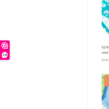
62/6
voor
7,8
€
14,