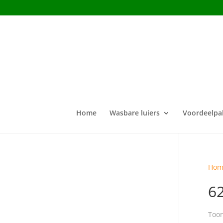
Home
Wasbare luiers
Voordeelpa
Hom
6
Toon