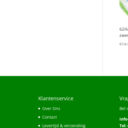
62/6
zwe
€
14,
Klantenservice
Vra
Over Ons
Bel 
Contact
Inf
Levertijd & verzending
Tel: