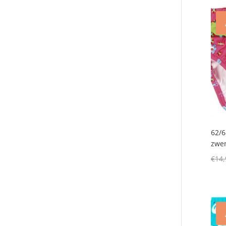
62/6
zwem
€
14,