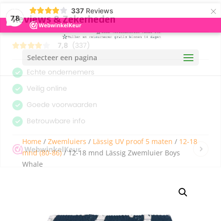
×
337
Reviews
7,8
Selecteer een pagina
Home
/
Zwemluiers
/
Lässig UV proof 5 maten
/
12-18
mnd (80-86)
/ 12-18 mnd Lässig Zwemluier Boys
Whale