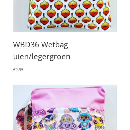
WBD36 Wetbag
uien/legergroen
€
9,95