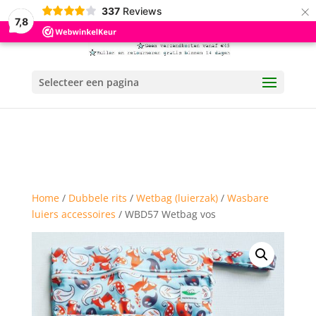
×
337
Reviews
7,8
Selecteer een pagina
Home
/
Dubbele rits
/
Wetbag (luierzak)
/
Wasbare
luiers accessoires
/ WBD57 Wetbag vos