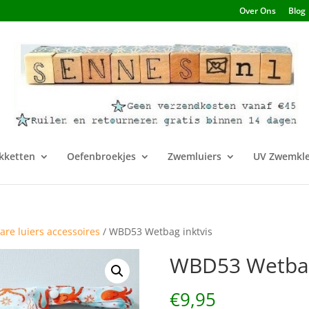
Over Ons
Blog
kketten
Oefenbroekjes
Zwemluiers
UV Zwemkle
re luiers accessoires
/ WBD53 Wetbag inktvis
WBD53 Wetbag
€
9,95