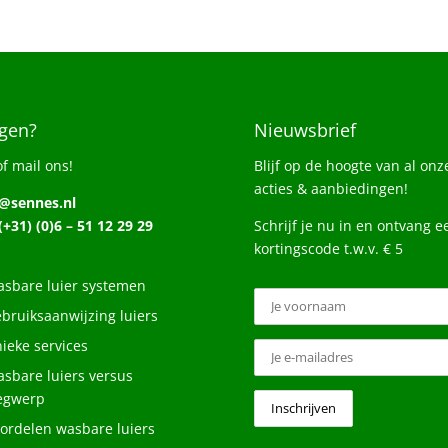
gen?
Nieuwsbrief
of mail ons!
Blijf op de hoogte van al onz
acties & aanbiedingen!
o@sennes.nl
 (+31) (0)6 – 51 12 29 29
Schrijf je nu in en ontvang e
kortingscode t.w.v. € 5
sbare luier systemen
bruiksaanwijzing luiers
ieke services
sbare luiers versus
egwerp
ordelen wasbare luiers