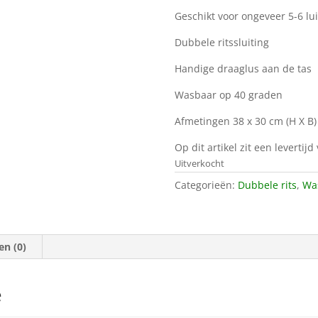
Geschikt voor ongeveer 5-6 lu
Dubbele ritssluiting
Handige draaglus aan de tas
Wasbaar op 40 graden
Afmetingen 38 x 30 cm (H X B)
Op dit artikel zit een levertij
Uitverkocht
Categorieën:
Dubbele rits
,
Was
en (0)
e