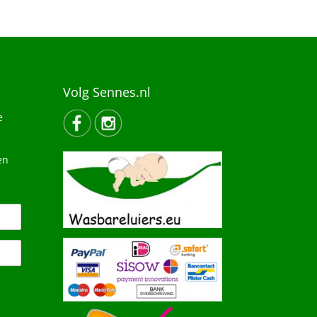
Volg Sennes.nl
e
en