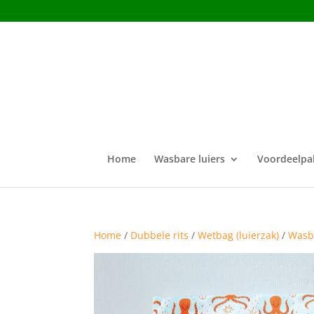
Home
Wasbare luiers
Voordeelpa
Home
/
Dubbele rits
/
Wetbag (luierzak)
/
Wasba