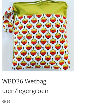
WBD36 Wetbag
uien/legergroen
€
9,95