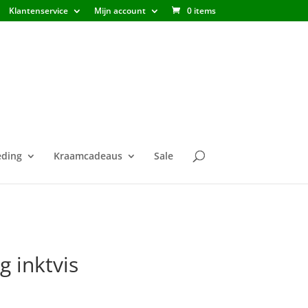
Klantenservice
Mijn account
0 items
ding
Kraamcadeaus
Sale
 inktvis