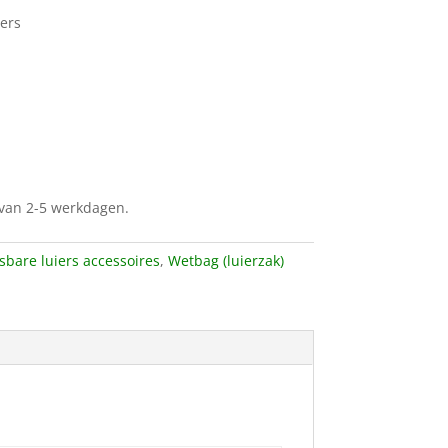
iers
d van 2-5 werkdagen.
bare luiers accessoires
,
Wetbag (luierzak)