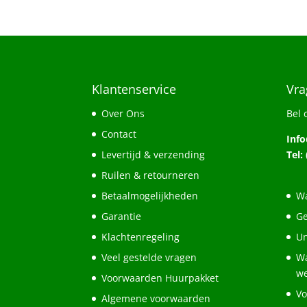
Klantenservice
Vra
Over Ons
Bel 
Contact
Inf
Levertijd & verzending
Tel:
Ruilen & retourneren
Betaalmogelijkheden
Wa
Garantie
Ge
Klachtenregeling
Un
Veel gestelde vragen
Wa
w
Voorwaarden Huurpakket
Vo
Algemene voorwaarden