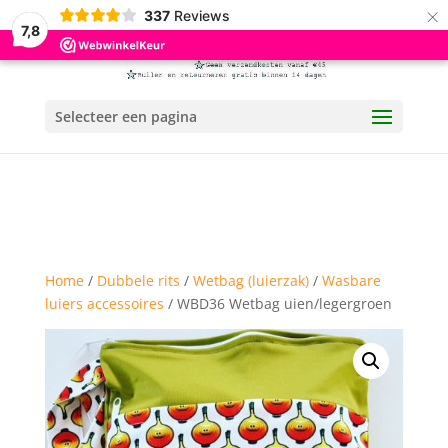
×
337
Reviews
7,8
Selecteer een pagina
Home
/
Dubbele rits
/
Wetbag (luierzak)
/
Wasbare
luiers accessoires
/ WBD36 Wetbag uien/legergroen