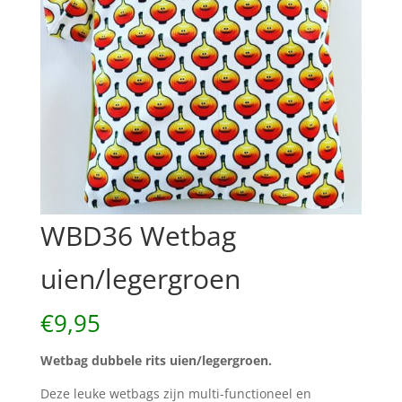
WBD36 Wetbag
uien/legergroen
€
9,95
Wetbag dubbele rits uien/legergroen.
Deze leuke wetbags zijn multi-functioneel en