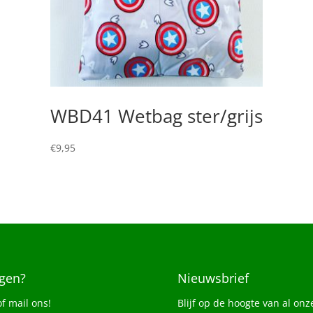
WBD41 Wetbag ster/grijs
€
9,95
gen?
Nieuwsbrief
of mail ons!
Blijf op de hoogte van al onz