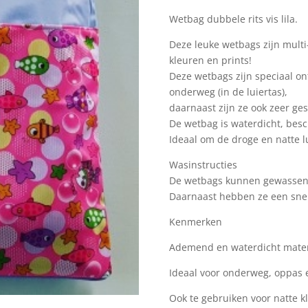
Wetbag dubbele rits vis lila.
Deze leuke wetbags zijn multi-
kleuren en prints!
Deze wetbags zijn speciaal o
onderweg (in de luiertas),
daarnaast zijn ze ook zeer ge
De wetbag is waterdicht, besch
Ideaal om de droge en natte lu
Wasinstructies
De wetbags kunnen gewassen
Daarnaast hebben ze een snell
Kenmerken
Ademend en waterdicht mater
Ideaal voor onderweg, oppas e
Ook te gebruiken voor natte 