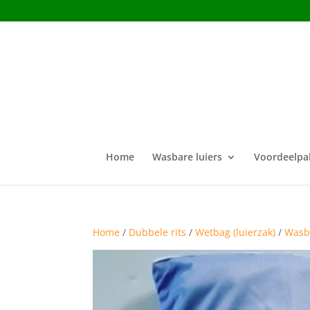
Home
Wasbare luiers
Voordeelpa
Home
/
Dubbele rits
/
Wetbag (luierzak)
/
Wasba