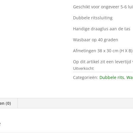
Geschikt voor ongeveer 5-6 lu
Dubbele ritssluiting
Handige draaglus aan de tas
Wasbaar op 40 graden
Afmetingen 38 x 30 cm (H X B)
Op dit artikel zit een levertij
Uitverkocht
Categorieën:
Dubbele rits
,
Was
en (0)
e