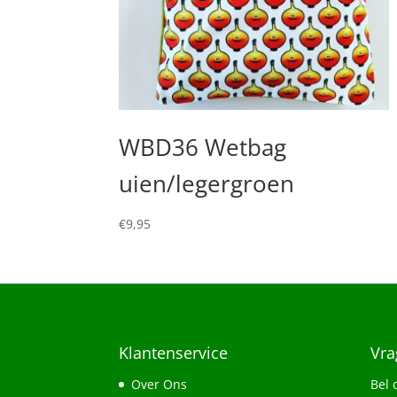
WBD36 Wetbag
uien/legergroen
€
9,95
Klantenservice
Vra
Over Ons
Bel 