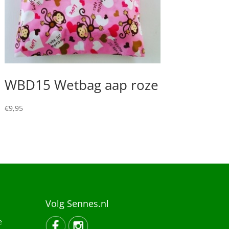
WBD15 Wetbag aap roze
€
9,95
Volg Sennes.nl
e