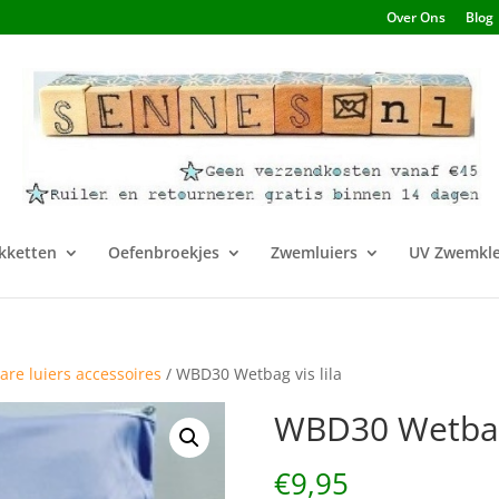
Over Ons
Blog
kketten
Oefenbroekjes
Zwemluiers
UV Zwemkle
re luiers accessoires
/ WBD30 Wetbag vis lila
WBD30 Wetbag 
€
9,95