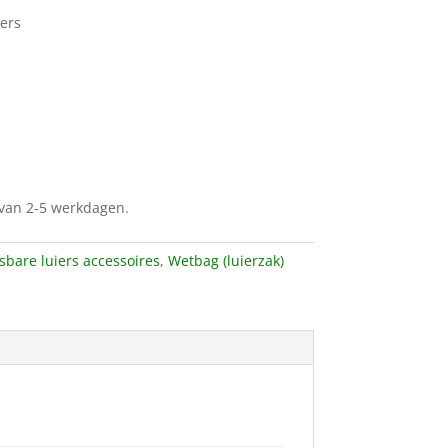
iers
d van 2-5 werkdagen.
bare luiers accessoires
,
Wetbag (luierzak)