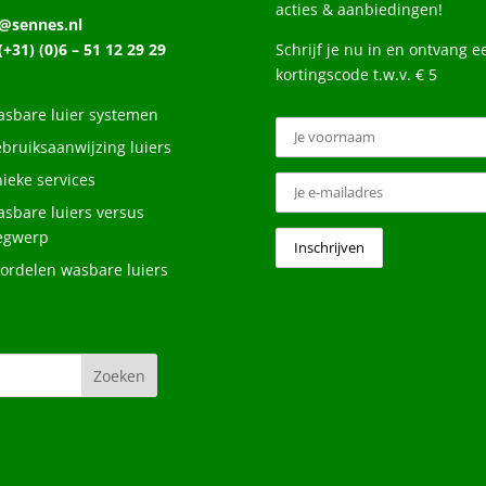
acties & aanbiedingen!
o@sennes.nl
 (+31) (0)6 – 51 12 29 29
Schrijf je nu in en ontvang e
kortingscode t.w.v. € 5
sbare luier systemen
bruiksaanwijzing luiers
ieke services
sbare luiers versus
egwerp
ordelen wasbare luiers