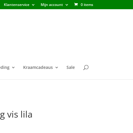
Klantenservice
Mijn account
0 items
ding
Kraamcadeaus
Sale
vis lila