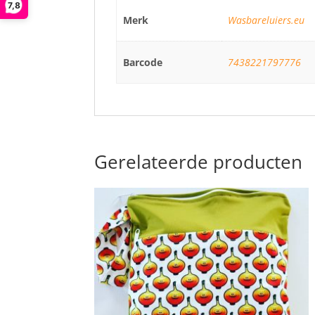
7,8
Merk
Wasbareluiers.eu
Barcode
7438221797776
Gerelateerde producten