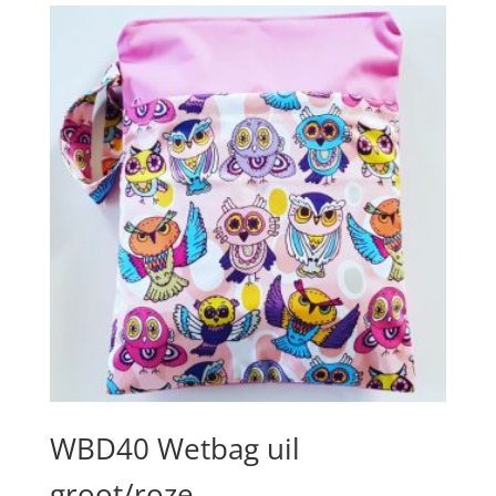
WBD40 Wetbag uil
groot/roze