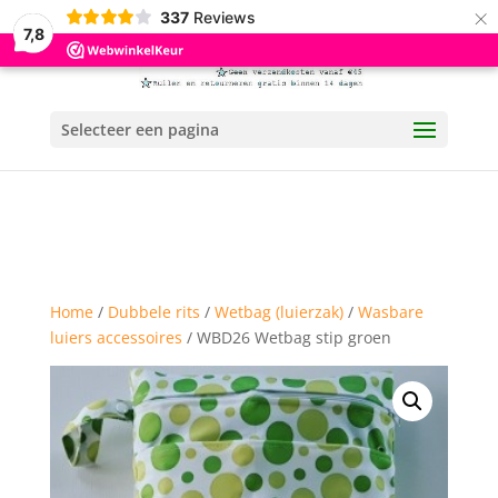
×
337
Reviews
7,8
Selecteer een pagina
Home
/
Dubbele rits
/
Wetbag (luierzak)
/
Wasbare
luiers accessoires
/ WBD26 Wetbag stip groen