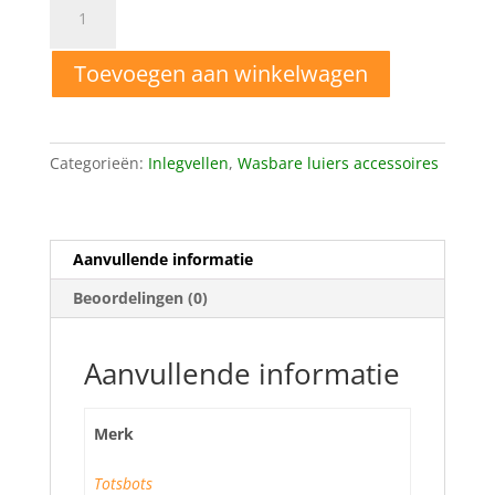
inlegvellen
rol
Toevoegen aan winkelwagen
100
vel
aantal
Categorieën:
Inlegvellen
,
Wasbare luiers accessoires
Aanvullende informatie
Beoordelingen (0)
Aanvullende informatie
Merk
Totsbots