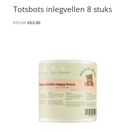
Totsbots inlegvellen 8 stuks
Oorspronkelijke
Huidige
€
55,60
€
53,00
prijs
prijs
was:
is:
€55,60.
€53,00.