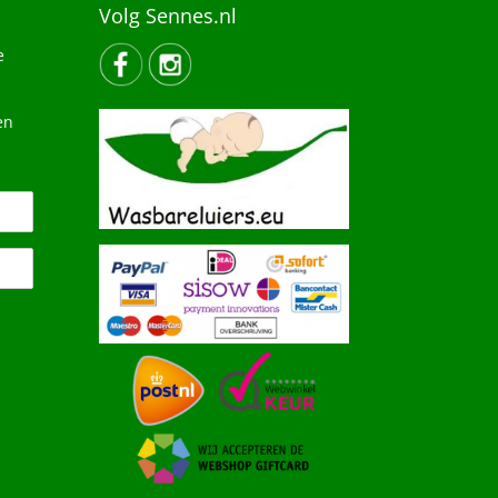
Volg Sennes.nl
e
en