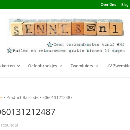
Over Ons
Blog
kketten
Oefenbroekjes
Zwemluiers
UV Zwemkle
e
/ Product Barcode / 5060131212487
060131212487
 resultaat