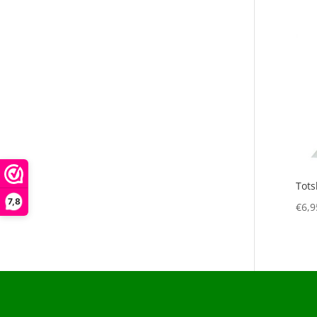
Tots
7,8
€
6,9