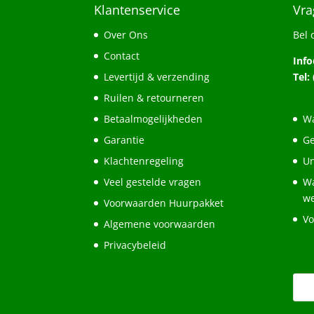
Klantenservice
Vra
Over Ons
Bel 
Contact
Inf
Levertijd & verzending
Tel:
Ruilen & retourneren
Betaalmogelijkheden
Wa
Garantie
Ge
Klachtenregeling
Un
Veel gestelde vragen
Wa
w
Voorwaarden Huurpakket
Vo
Algemene voorwaarden
Privacybeleid