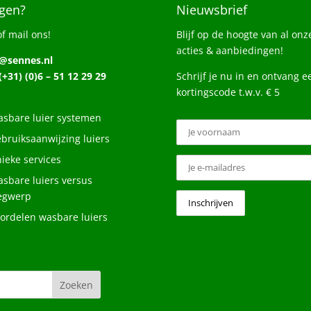
gen?
Nieuwsbrief
of mail ons!
Blijf op de hoogte van al onz
acties & aanbiedingen!
o@sennes.nl
 (+31) (0)6 – 51 12 29 29
Schrijf je nu in en ontvang e
kortingscode t.w.v. € 5
sbare luier systemen
bruiksaanwijzing luiers
ieke services
sbare luiers versus
egwerp
ordelen wasbare luiers