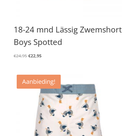
18-24 mnd Lässig Zwemshort
Boys Spotted
Oorspronkelijke
Huidige
€
24,95
€
22,95
prijs
prijs
was:
is:
€24,95.
€22,95.
Aanbieding!