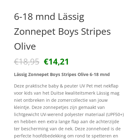
6-18 mnd Lässig
Zonnepet Boys Stripes
Olive
Oorspronkelijke
Huidige
€
18,95
€
14,21
prijs
prijs
was:
is:
Lässig Zonnepet Boys Stripes Olive 6-18 mnd
€18,95.
€14,21.
Deze praktische baby & peuter UV Pet met nekflap
voor kids van het Duitse kwaliteitsmerk Lässig mag
niet ontbreken in de zomercollectie van jouw
kleintje. Deze zonnepetjes zijn gemaakt van
lichtgewicht UV-werend polyester materiaal (UPF50+)
en hebben een extra lange flap aan de achterzijde
ter bescherming van de nek. Deze zonnehoed is de
perfecte hoofdbedekking om rond te spetteren en