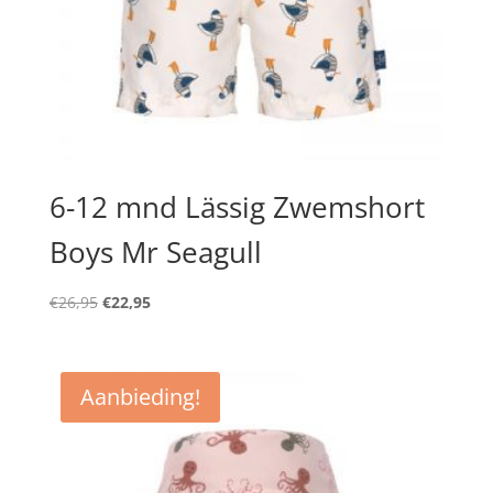
6-12 mnd Lässig Zwemshort
Boys Mr Seagull
Oorspronkelijke
Huidige
€
26,95
€
22,95
prijs
prijs
was:
is:
€26,95.
€22,95.
Aanbieding!