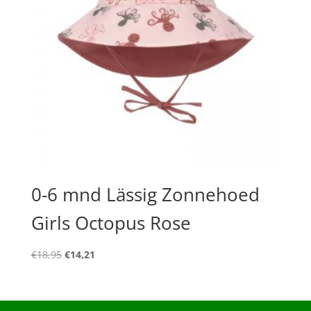
0-6 mnd Lässig Zonnehoed
Girls Octopus Rose
Oorspronkelijke
Huidige
€
18,95
€
14,21
prijs
prijs
was:
is:
€18,95.
€14,21.