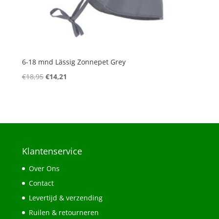
6-18 mnd Lässig Zonnepet Grey
Oorspronkelijke
Huidige
€
18,95
€
14,21
prijs
prijs
was:
is:
€18,95.
€14,21.
Klantenservice
Over Ons
Contact
Levertijd & verzending
Ruilen & retourneren