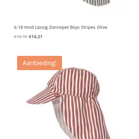
6-18 mnd Lässig Zonnepet Boys Stripes Olive
Oorspronkelijke
Huidige
€
18,95
€
14,21
prijs
prijs
was:
is:
€18,95.
€14,21.
Aanbieding!