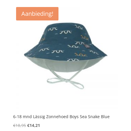
was:
is:
€18,95.
€14,21.
Aanbieding!
6-18 mnd Lässig Zonnehoed Boys Sea Snake Blue
Oorspronkelijke
Huidige
€
18,95
€
14,21