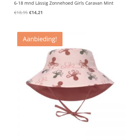
6-18 mnd Lässig Zonnehoed Girls Caravan Mint
Oorspronkelijke
Huidige
€
18,95
€
14,21
prijs
prijs
was:
is:
€18,95.
€14,21.
Aanbieding!