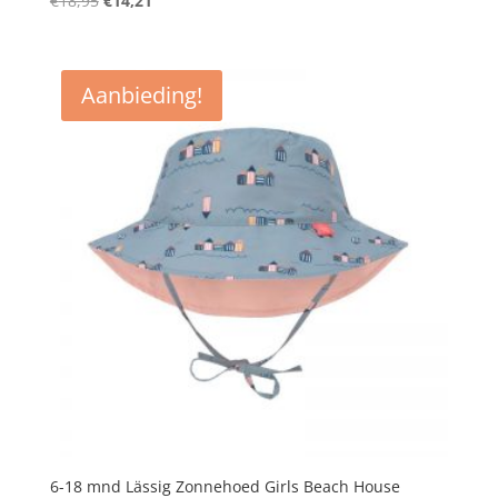
€
18,95
€
14,21
prijs
prijs
was:
is:
€18,95.
€14,21.
Aanbieding!
6-18 mnd Lässig Zonnehoed Girls Beach House