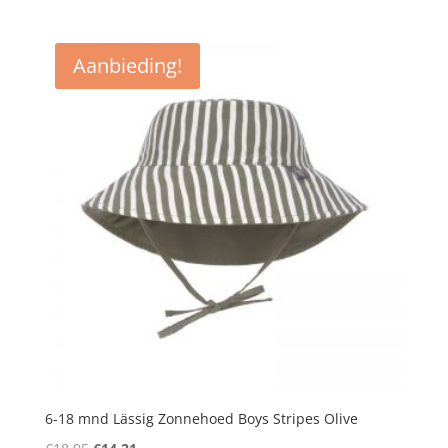
prijs
prijs
was:
is:
€18,95.
€14,21.
Aanbieding!
6-18 mnd Lässig Zonnehoed Boys Stripes Olive
Oorspronkelijke
Huidige