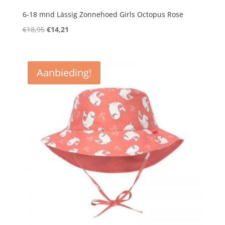
6-18 mnd Lässig Zonnehoed Girls Octopus Rose
Oorspronkelijke
Huidige
€
18,95
€
14,21
prijs
prijs
was:
is:
€18,95.
€14,21.
Aanbieding!