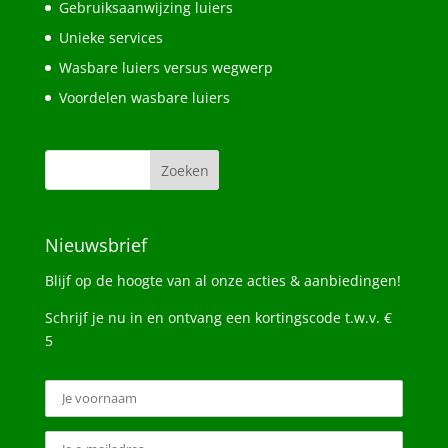
Gebruiksaanwijzing luiers
Unieke services
Wasbare luiers versus wegwerp
Voordelen wasbare luiers
Nieuwsbrief
Blijf op de hoogte van al onze acties & aanbiedingen!
Schrijf je nu in en ontvang een kortingscode t.w.v. €
5