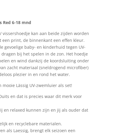
kelijke
uidige
ijs
:
es Red 6-18 mnd
4,21.
/ vissershoedje kan aan beide zijden worden
 een print, de binnenkant een effen kleur.
 gevoelige baby- en kinderhuid tegen UV-
e dragen bij het spelen in de zon. Het hoedje
 spelen en wind dankzij de koordsluiting onder
 van zacht materiaal (sneldrogend microfiber)
eloos plezier in en rond het water.
mooie Lässig UV-zwemluier als set!
Duits en dat is precies waar dit merk voor
j en relaxed kunnen zijn en jij als ouder dat
elijk en recyclebare materialen.
en als Laessig, brengt elk seizoen een