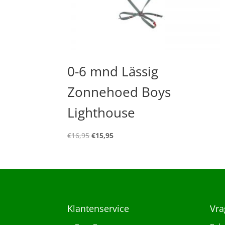
0-6 mnd Lässig
Zonnehoed Boys
Lighthouse
Oorspronkelijke
Huidige
€
16,95
€
15,95
prijs
prijs
was:
is:
€16,95.
€15,95.
Klantenservice
Vra