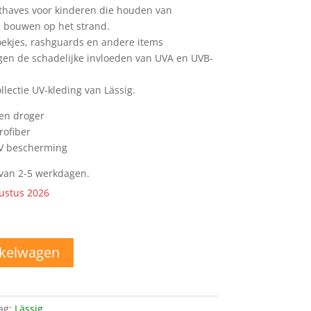
usthaves voor kinderen die houden van
 bouwen op het strand.
ekjes, rashguards en andere items
en de schadelijke invloeden van UVA en UVB-
ollectie UV-kleding van Lässig.
een droger
rofiber
V bescherming
d van 2-5 werkdagen.
ustus 2026
nkelwagen
ag:
Lässig