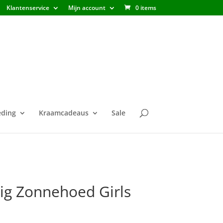
Klantenservice
Mijn account
0 items
ding
Kraamcadeaus
Sale
ig Zonnehoed Girls