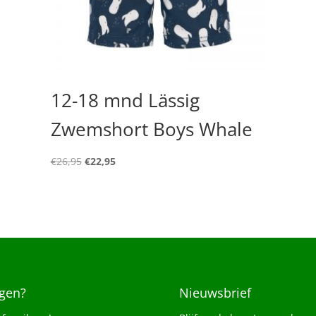
12-18 mnd Lässig
Zwemshort Boys Whale
Oorspronkelijke
Huidige
€
26,95
€
22,95
prijs
prijs
was:
is:
€26,95.
€22,95.
gen?
Nieuwsbrief