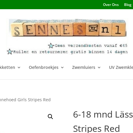
Over Ons
Blog
kketten
Oefenbroekjes
Zwemluiers
UV Zwemkle
nnehoed Girls Stripes Red
6-18 mnd Läss
Stripes Red