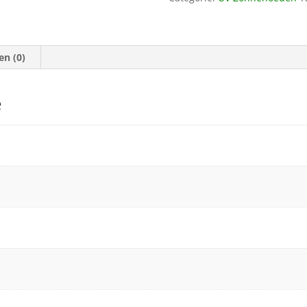
Girls
Stripes
Red
en (0)
aantal
e