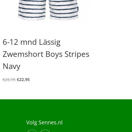
6-12 mnd Lässig
Zwemshort Boys Stripes
Navy
Oorspronkelijke
Huidige
€
26,95
€
22,95
prijs
prijs
was:
is:
€26,95.
€22,95.
Volg Sennes.nl