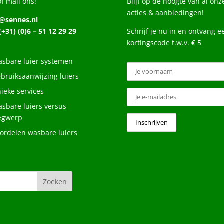
of mail ons!
Blijf op de hoogte van al onz
acties & aanbiedingen!
o@sennes.nl
 (+31) (0)6 – 51 12 29 29
Schrijf je nu in en ontvang e
kortingscode t.w.v. € 5
sbare luier systemen
bruiksaanwijzing luiers
ieke services
sbare luiers versus
egwerp
ordelen wasbare luiers