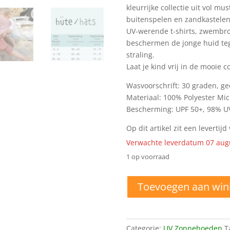
kleurrijke collectie uit vol m
buitenspelen en zandkastelen
UV-werende t-shirts, zwembro
beschermen de jonge huid teg
straling.
Laat je kind vrij in de mooie c
Wasvoorschrift: 30 graden, g
Materiaal: 100% Polyester Mic
Bescherming: UPF 50+, 98% U
Op dit artikel zit een levertij
Verwachte leverdatum 07 aug
1 op voorraad
6-
Toevoegen aan wi
18
mnd
Lässig
Zonnehoed
Categorie:
UV Zonnehoeden
T