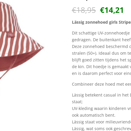
Oorspron
H
€
18,95
€
14,21
prijs
pr
was:
is
Lässig zonnehoed girls Strip
€18,95.
€1
Dit schattige UV-zonnehoedje 
gedragen. De buitenkant heeft
Deze zonnehoed beschermd de
stralen (50+). Ideaal dus om t
blijft goed zitten tijdens het
de kin. Dit hoedje is gemaakt
en is daarom perfect voor eind
Combineer deze hoed met een 
Lässig betekent casual in het 
staat;
UV-kleding waarin kinderen vri
ook automatisch bent.
Lässig staat voor milieuvriend
Lässig, wat soms ook geschrev