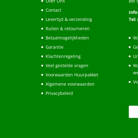
Over Ons
Bel 
Contact
Inf
Levertijd & verzending
Tel:
Ruilen & retourneren
Betaalmogelijkheden
Wa
Garantie
Ge
Klachtenregeling
Un
Veel gestelde vragen
Wa
w
Voorwaarden Huurpakket
Vo
Algemene voorwaarden
Privacybeleid