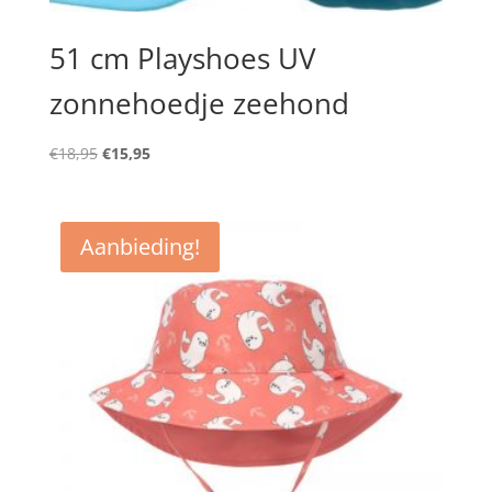
51 cm Playshoes UV
zonnehoedje zeehond
Oorspronkelijke
Huidige
€
18,95
€
15,95
prijs
prijs
was:
is:
€18,95.
€15,95.
Aanbieding!