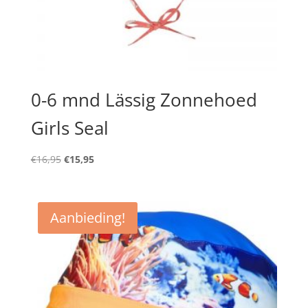
0-6 mnd Lässig Zonnehoed
Girls Seal
Oorspronkelijke
Huidige
€
16,95
€
15,95
prijs
prijs
was:
is:
€16,95.
€15,95.
Aanbieding!