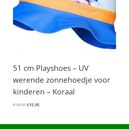
51 cm Playshoes – UV
werende zonnehoedje voor
kinderen – Koraal
Oorspronkelijke
Huidige
€
18,95
€
15,95
prijs
prijs
was:
is:
€18,95.
€15,95.